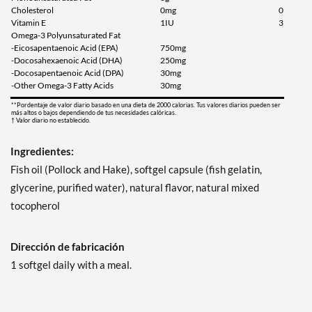
Cholesterol
0mg
0
Vitamin E
1IU
3
Omega-3 Polyunsaturated Fat
-Eicosapentaenoic Acid (EPA)
750mg
-Docosahexaenoic Acid (DHA)
250mg
-Docosapentaenoic Acid (DPA)
30mg
-Other Omega-3 Fatty Acids
30mg
**Pordentaje de valor diario basado en una dieta de 2000 calorias. Tus valores diarios pueden ser
más altos o bajos dependiendo de tus necesidades calóricas.
† Valor diario no establecido.
Ingredientes:
Fish oil (Pollock and Hake), softgel capsule (fish gelatin,
glycerine, purified water), natural flavor, natural mixed
tocopherol
Dirección de fabricación
1 softgel daily with a meal.