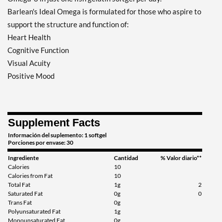
Barlean's Ideal Omega is formulated for those who aspire to
support the structure and function of:
Heart Health
Cognitive Function
Visual Acuity
Positive Mood
Supplement Facts
Información del suplemento: 1 softgel
Porciones por envase: 30
Ingrediente
Cantidad
% Valor diario**
Calories
10
Calories from Fat
10
Total Fat
1g
2
Saturated Fat
0g
0
Trans Fat
0g
Polyunsaturated Fat
1g
Monounsaturated Fat
0g