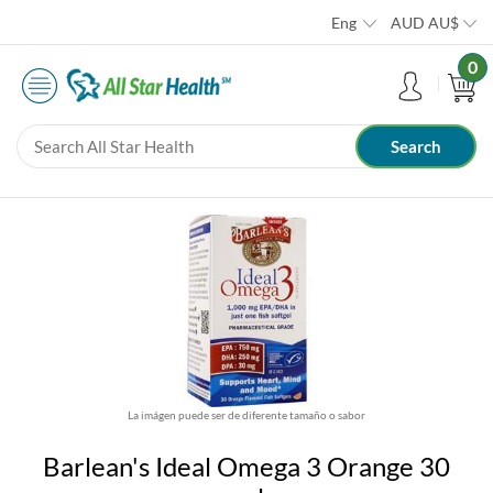
Eng
AUD
AU$
0
La imágen puede ser de diferente tamaño o sabor
Barlean's Ideal Omega 3 Orange 30