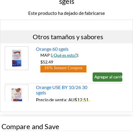
sgels
Este producto ha dejado de fabricarse
Otros tamaños y sabores
Orange 60 sgels
MAP (
¿Qué es esto?
):
$52.49
16% Instant Coupon
Agregar al carrito »
Orange USE BY 10/26 30
sgels
Precio de venta: AU$12.51
SALE!
Guardar 72%
Agregar al carrito »
Compare and Save