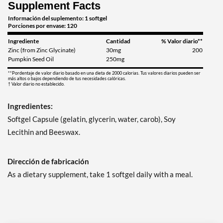
Supplement Facts
Información del suplemento: 1 softgel
Porciones por envase: 120
Ingrediente
Cantidad
% Valor diario**
Zinc (from Zinc Glycinate)
30mg
200
Pumpkin Seed Oil
250mg
**Pordentaje de valor diario basado en una dieta de 2000 calorias. Tus valores diarios pueden ser
más altos o bajos dependiendo de tus necesidades calóricas.
† Valor diario no establecido.
Ingredientes:
Softgel Capsule (gelatin, glycerin, water, carob), Soy
Lecithin and Beeswax.
Dirección de fabricación
As a dietary supplement, take 1 softgel daily with a meal.