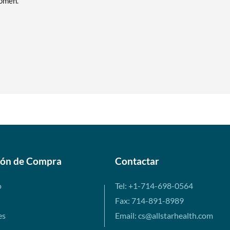
women.
ión de Compra
Contactar
o
Tel: +1-714-698-0564
Fax: 714-891-8989
es
Email: cs@allstarhealth.com