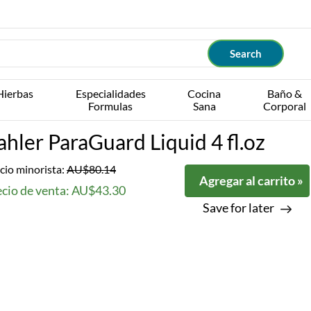
Hierbas
Especialidades
Cocina
Baño &
Formulas
Sana
Corporal
ahler ParaGuard Liquid 4 fl.oz
cio minorista:
AU$80.14
Agregar al carrito »
ecio de venta: AU$43.30
Save for later