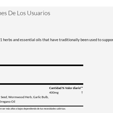
es De Los Usuarios
 herbs and essential oils that have traditionally been used to suppo
Cantidad
% Valor diario**
400mg
†
n Seed, Wormwood Herb, Garlic Bulb,
 Oregano Oil
en ser más altos o bajos dependiendo de tus necesidades calóricas.