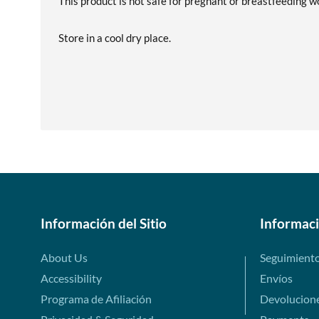
This product is not safe for pregnant or breastfeeding 
Store in a cool dry place.
Información del Sitio
Informac
About Us
Seguimient
Accessibility
Envíos
Programa de Afiliación
Devolucion