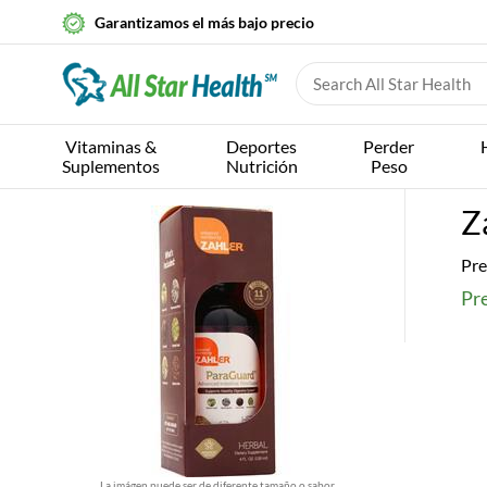
Garantizamos el más bajo precio
Vitaminas &
Deportes
Perder
Suplementos
Nutrición
Peso
Z
Pre
Pr
La imágen puede ser de diferente tamaño o sabor