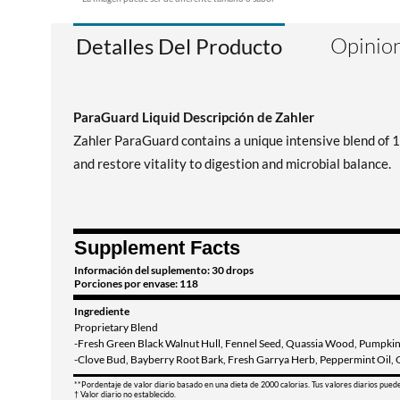
Opinion
Detalles Del Producto
ParaGuard Liquid Descripción de Zahler
Zahler ParaGuard contains a unique intensive blend of 11
and restore vitality to digestion and microbial balance.
Supplement Facts
Información del suplemento: 30 drops
Porciones por envase: 118
Ingrediente
Proprietary Blend
-Fresh Green Black Walnut Hull, Fennel Seed, Quassia Wood, Pumpki
-Clove Bud, Bayberry Root Bark, Fresh Garrya Herb, Peppermint Oil,
**Pordentaje de valor diario basado en una dieta de 2000 calorias. Tus valores diarios pued
† Valor diario no establecido.