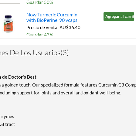
Guardar 50%
Now Turmeric Curcumin
Agregar al carrito
with BioPerine 90 vcaps
Precio de venta: AU$36.40
Guardar 43%
Body First Turmeric
es De Los Usuarios(3)
(500mg) 120 vcaps
Precio de venta: AU$20.84
Guardar 52%
Out of stock
 de Doctor's Best
Expected 8/13/2026
th a golden touch. Our specialized formula features Curcumin C3 Comp
Email me when available
ncluding support for joints and overall antioxidant well-being.
 enzymes
GI tract