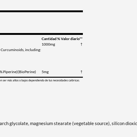
Cantidad
% Valor diario**
1000mg
†
 Curcuminoids, including:
5% Piperine)(BioPerine)
5mg
†
en ser más altos o bajos dependiendo de tus necesidades calóricas.
arch glycolate, magnesium stearate (vegetable source), silicon dioxid