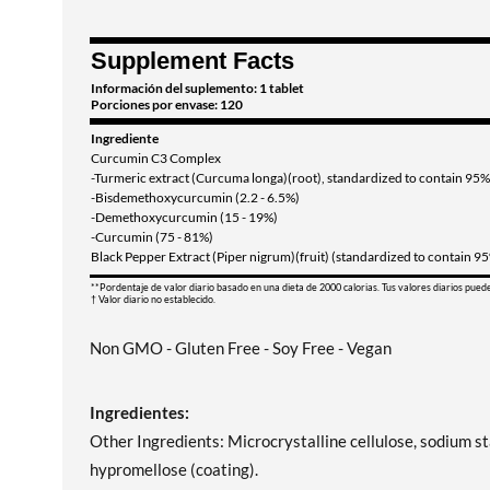
Supplement Facts
Información del suplemento: 1 tablet
Porciones por envase: 120
Ingrediente
Curcumin C3 Complex
-Turmeric extract (Curcuma longa)(root), standardized to contain 95%
-Bisdemethoxycurcumin (2.2 - 6.5%)
-Demethoxycurcumin (15 - 19%)
-Curcumin (75 - 81%)
Black Pepper Extract (Piper nigrum)(fruit) (standardized to contain 9
**Pordentaje de valor diario basado en una dieta de 2000 calorias. Tus valores diarios pued
† Valor diario no establecido.
Non GMO - Gluten Free - Soy Free - Vegan
Ingredientes:
Other Ingredients: Microcrystalline cellulose, sodium st
hypromellose (coating).