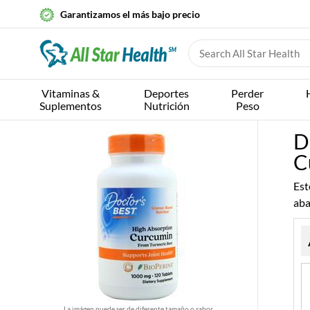
Garantizamos el más bajo precio
Vitaminas &
Deportes
Perder
Suplementos
Nutrición
Peso
D
C
Est
aba
La imágen puede ser de diferente tamaño o sabor