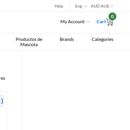
Help
Eng
AUD
AU$
0
My Account
Cart
Productos de
Brands
Categories
Mascota
res
+]
 »