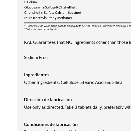
Calcium
Glucosamine Sulfate KCI (shellfish)
Chondroitin Sulfate Calcium (bovine)
MSM (Methylsulfonylmethane)
**Pordentaje de valor diario basado en una dieta de 2000 calorias. Tus valores diarios pued
† Valor diario no establecido.
KAL Guarantees that NO ingredients other than those lis
Sodium Free
Ingredientes:
Other Ingredients: Cellulose, Stearic Acid and Silica.
Dirección de fabricación
Use only as directed. Take 3 tablets daily, preferably with
Condiciones de fabricación