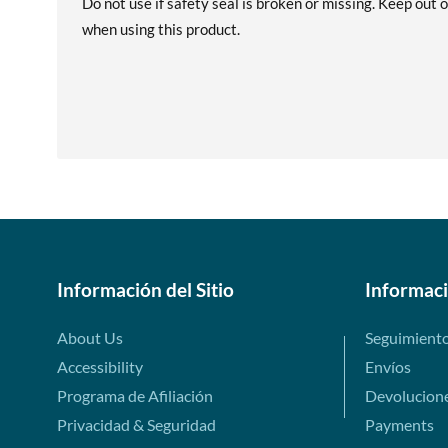
Do not use if safety seal is broken or missing. Keep out 
when using this product.
Información del Sitio
Informac
About Us
Seguimient
Accessibility
Envíos
Programa de Afiliación
Devolucion
Privacidad & Seguridad
Payments