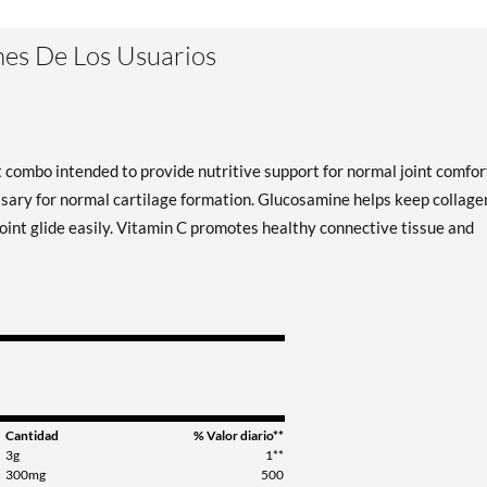
es De Los Usuarios
ombo intended to provide nutritive support for normal joint comfor
ssary for normal cartilage formation. Glucosamine helps keep collage
joint glide easily. Vitamin C promotes healthy connective tissue and
Cantidad
% Valor diario**
3g
1**
300mg
500