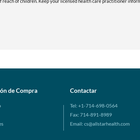
of reach of children. Keep your licensed health care practitioner info
ión de Compra
Contactar
o
Tel: +1-714-698-0564
Fax: 714-891-8989
es
Email: cs@allstarhealth.com