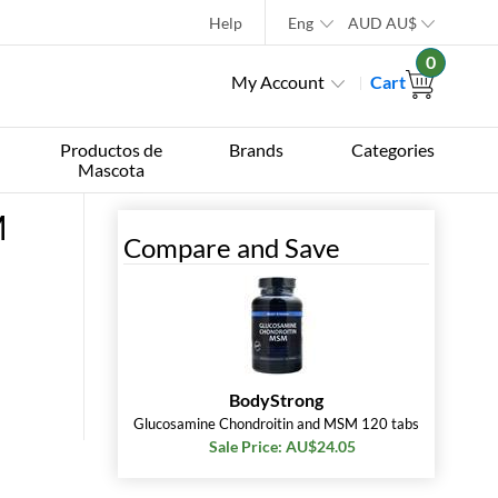
Help
Eng
AUD
AU$
0
My Account
Cart
Productos de
Brands
Categories
Mascota
M
Compare and Save
BodyStrong
Glucosamine Chondroitin and MSM 120 tabs
Sale Price: AU$24.05