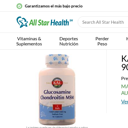
Garantizamos el más bajo precio
Vitaminas &
Deportes
Perder
Suplementos
Nutrición
Peso
K
9
Pre
MA
AU
Ver
La imágen puede ser de diferente tamaño o sabor