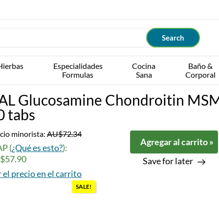
Hierbas
Especialidades
Cocina
Baño &
Formulas
Sana
Corporal
AL Glucosamine Chondroitin MS
0 tabs
cio minorista:
AU$72.34
Agregar al carrito »
P (
¿Qué es esto?
):
$57.90
Save for later
 el precio en el carrito
SALE!