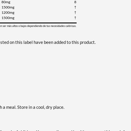
80mg
8
1500mg
†
1200mg
†
1500mg
†
en ser más altos o bajos dependiendo de tus necesidades calóricas.
ted on this label have been added to this product.
 a meal. Store in a cool, dry place.