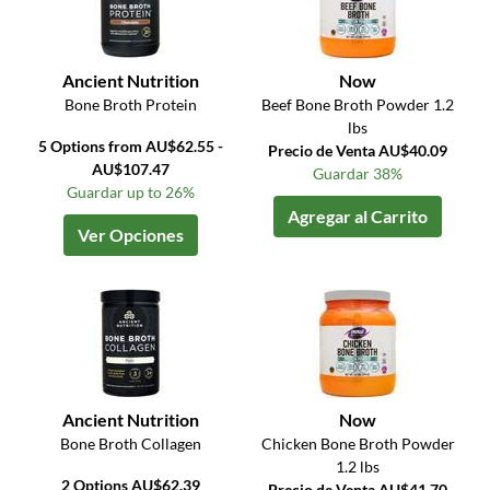
Ancient Nutrition
Now
Bone Broth Protein
Beef Bone Broth Powder 1.2
lbs
5 Options from AU$62.55 -
Precio de Venta AU$40.09
AU$107.47
Guardar 38%
Guardar up to 26%
Agregar al Carrito
Ver Opciones
Ancient Nutrition
Now
Bone Broth Collagen
Chicken Bone Broth Powder
1.2 lbs
2 Options AU$62.39
Precio de Venta AU$41.70