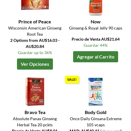
Prince of Peace
Now
Wisconsin American Ginseng
Ginseng & Royal Jelly 90 caps
Root Tea
Precio de Venta AU$21.64
2 Options from AU$16.03 -
Guardar 44%
AU$20.84
Guardar up to 36%
Agregar al Carrito
Ver Opciones
SALE!
Bravo Tea
Body Gold
Absolute Panax Ginseng
Once Daily Ginsana Extreme
Herbal Tea 20 pckts
105 vcaps
Precio de Venta AU$8.01
MAP: AU$40.41
(
)