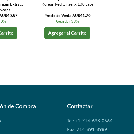
emium Extract
Korean Red Ginseng 100 caps
 vcaps
a AU$40.57
Precio de Venta AU$41.70
40%
Guardar 38%
Carrito
Agregar al Carrito
ión de Compra
Contactar
o
Tel: +1-714-698-0564
Fax: 714-891-8989