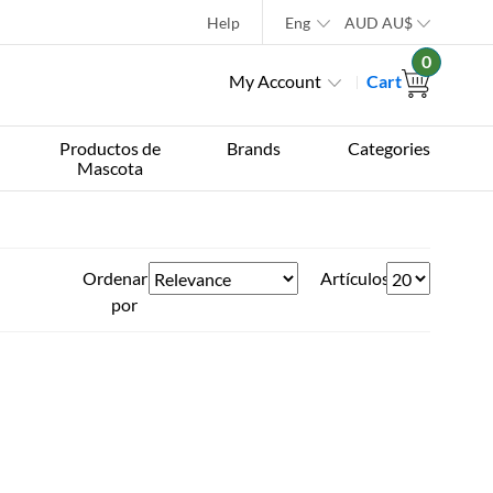
Help
Eng
AUD
AU$
0
My Account
Cart
Productos de
Brands
Categories
Mascota
Ordenar
Artículos
por