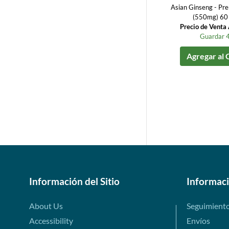
Asian Ginseng - Pr
(550mg) 60
Precio de Vent
Guardar 
Agregar al 
Información del Sitio
Informac
About Us
Seguimient
Accessibility
Envíos