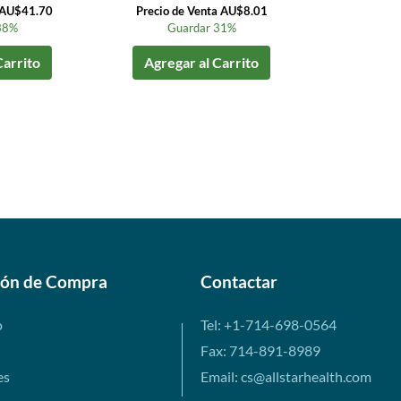
a AU$41.70
Precio de Venta AU$8.01
38%
Guardar 31%
Carrito
Agregar al Carrito
ión de Compra
Contactar
o
Tel: +1-714-698-0564
Fax: 714-891-8989
es
Email: cs@allstarhealth.com