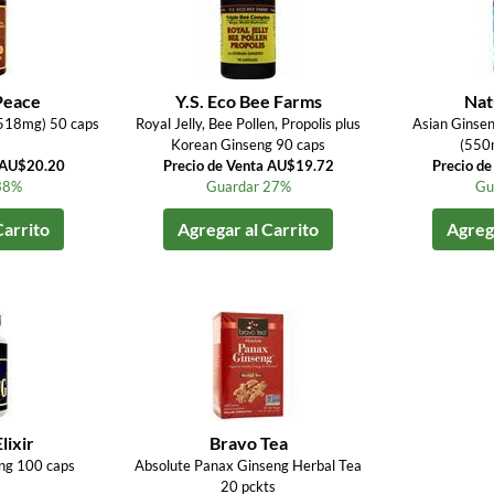
Peace
Y.S. Eco Bee Farms
Nat
(518mg) 50 caps
Royal Jelly, Bee Pollen, Propolis plus
Asian Ginsen
Korean Ginseng 90 caps
(550
a AU$20.20
Precio de Venta AU$19.72
Precio d
38%
Guardar 27%
Gu
Carrito
Agregar al Carrito
Agrega
lixir
Bravo Tea
ng 100 caps
Absolute Panax Ginseng Herbal Tea
20 pckts