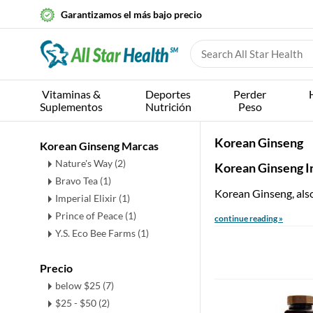
Garantizamos el más bajo precio
Vitaminas &
Deportes
Perder
Suplementos
Nutrición
Peso
Korean Ginseng
Korean Ginseng Marcas
Nature's Way (2)
Korean Ginseng I
Bravo Tea (1)
Korean Ginseng, also
Imperial Elixir (1)
Prince of Peace (1)
continue reading »
Y.S. Eco Bee Farms (1)
Precio
below $25 (7)
$25 - $50 (2)