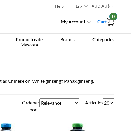
Help
Eng
AUD
AU$
0
My Account
Cart
Productos de
Brands
Categories
Mascota
t as Chinese or "White ginseng", Panax ginseng.
Ordenar
Artículos
por