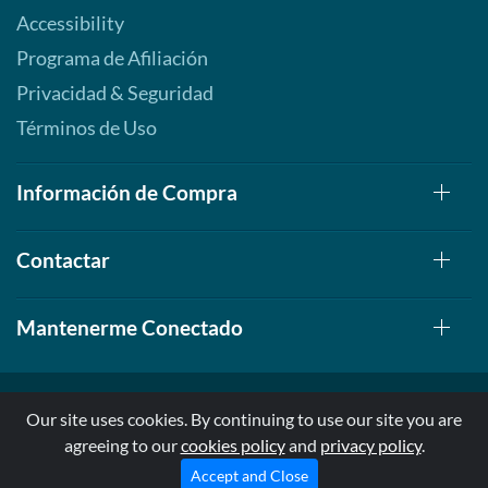
Accessibility
Programa de Afiliación
Privacidad & Seguridad
Términos de Uso
Información de Compra
Contactar
Mantenerme Conectado
Our site uses cookies. By continuing to use our site you are
agreeing to our
cookies policy
and
privacy policy
.
© 1999-2026, AllStarHealth.com | All Rights Reserved
* Estas declaraciones no han sido evaluadas por la FDA
Accept and Close