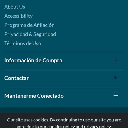
About Us
Accessibility
Programa de Afiliación
Privacidad & Seguridad
Términos de Uso
Información de Compra
Contactar
Mantenerme Conectado
Our site uses cookies. By continuing to use our site you are
agreeing to our
cookies policy
and
privacy policy
.
© 1999-2026, AllStarHealth.com | All Rights Reserved