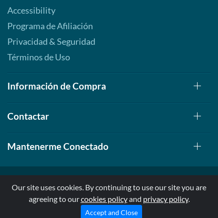
Accessibility
Programa de Afiliación
Privacidad & Seguridad
Términos de Uso
Información de Compra
Contactar
Mantenerme Conectado
Our site uses cookies. By continuing to use our site you are
agreeing to our
cookies policy
and
privacy policy
.
© 1999-2026, AllStarHealth.com | All Rights Reserved
* Estas declaraciones no han sido evaluadas por la FDA
Accept and Close