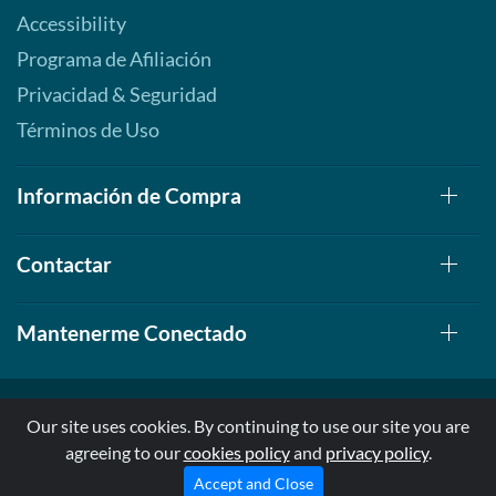
Accessibility
Programa de Afiliación
Privacidad & Seguridad
Términos de Uso
Información de Compra
Contactar
Mantenerme Conectado
Our site uses cookies. By continuing to use our site you are
agreeing to our
cookies policy
and
privacy policy
.
© 1999-2026, AllStarHealth.com | All Rights Reserved
* Estas declaraciones no han sido evaluadas por la FDA
Accept and Close