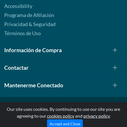
Accessibility
Programa de Afiliación
Privacidad & Seguridad
Términos de Uso
Información de Compra
Contactar
Mantenerme Conectado
Our site uses cookies. By continuing to use our site you are
agreeing to our
cookies policy
and
privacy policy
.
© 1999-2026, AllStarHealth.com | All Rights Reserved
* Estas declaraciones no han sido evaluadas por la FDA
Accept and Close