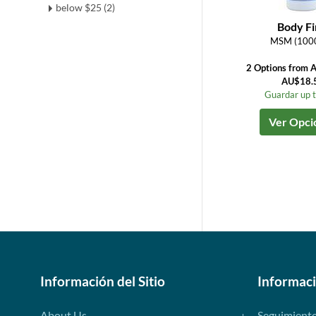
below $25 (2)
Body Fi
MSM (100
2 Options from 
AU$18.
Guardar up 
Ver Opci
Información del Sitio
Informac
About Us
Seguimient