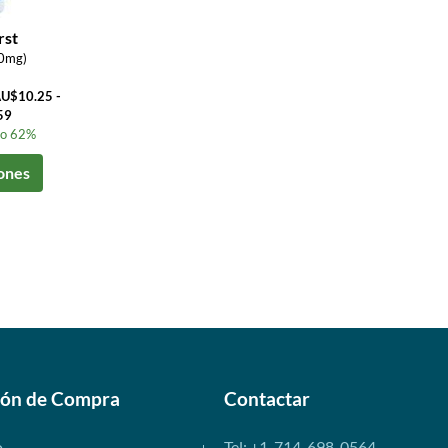
rst
0mg)
AU$10.25 -
59
to 62%
ones
ión de Compra
Contactar
o
Tel: +1-714-698-0564