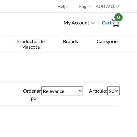
Help
Eng
AUD
AU$
0
My Account
Cart
Productos de
Brands
Categories
Mascota
Ordenar
Artículos
por