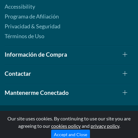
Accessibility
Programa de Afiliación
Privacidad & Seguridad
Términos de Uso
Información de Compra
Contactar
Mantenerme Conectado
Our site uses cookies. By continuing to use our site you are
agreeing to our
cookies policy
and
privacy policy
.
© 1999-2026, AllStarHealth.com | All Rights Reserved
* Estas declaraciones no han sido evaluadas por la FDA
Accept and Close