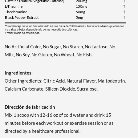
Caffeine (Natural Vegetable Caffeine)
200mg
†
L-Theanine
150mg
†
Theobromine
50mg
†
Black Pepper Extract
5mg
†
**Pordentaje de valor diario basado en una dieta de 2000 calorias. Tus valores diarios pueden ser
más altos o bajos dependiendo de tus necesidades calóricas.
† Valor diario no establecido.
No Artificial Color, No Sugar, No Starch, No Lactose, No
Milk, No Soy, No Gluten, No Wheat, No Fish.
Ingredientes:
Other Ingredients: Citric Acid, Natural Flavor, Maltodextrin,
Calcium Carbonate, Silicon Dioxide, Sucralose.
Dirección de fabricación
Mix 1 scoop with 12-16 oz of cold water and drink 15
minutes before each workout or exercise session or as
directed by a healthcare professional.