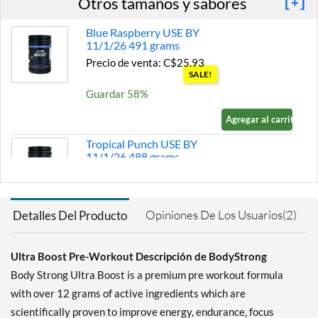
Otros tamaños y sabores
[+]
Blue Raspberry USE BY
11/1/26 491 grams
Precio de venta: C$25.93
SALE!
Guardar 58%
Agregar al carrito »
Tropical Punch USE BY
11/1/26 488 grams
Precio de venta: C$25.93
SALE!
Guardar 58%
Opiniones De Los Usuarios(2)
Detalles Del Producto
Agregar al carrito »
Blue Raspberry 491 grams
Ultra Boost Pre-Workout Descripción de BodyStrong
Precio de venta: C$32.42
Body Strong Ultra Boost is a premium pre workout formula
Guardar 48%
with over 12 grams of active ingredients which are
Out of stock
scientifically proven to improve energy, endurance, focus