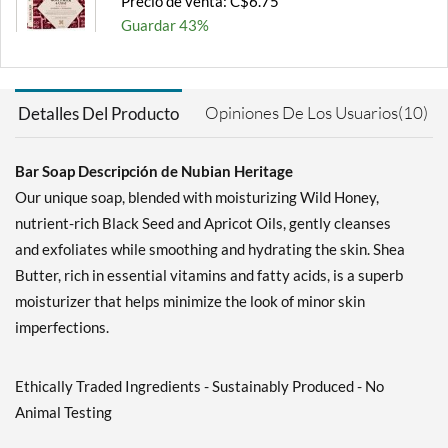
Precio de venta: C$6.75
Guardar 43%
Agregar al carrito »
Indian Hemp & Haitian
Opiniones De Los Usuarios(10)
Detalles Del Producto
Vetiver 5 oz
Precio de venta: C$6.75
Guardar 43%
Bar Soap Descripción de Nubian Heritage
Our unique soap, blended with moisturizing Wild Honey,
Agregar al carrito »
nutrient-rich Black Seed and Apricot Oils, gently cleanses
Patchouli & Buriti 5 oz
and exfoliates while smoothing and hydrating the skin. Shea
Precio de venta: C$6.75
Butter, rich in essential vitamins and fatty acids, is a superb
Guardar 43%
moisturizer that helps minimize the look of minor skin
Agregar al carrito »
imperfections.
Raw Shea Butter 5 oz
Precio de venta: C$6.75
Ethically Traded Ingredients - Sustainably Produced - No
Guardar 43%
Animal Testing
Agregar al carrito »