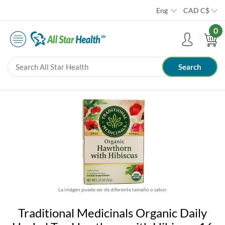
Eng
CAD
C$
0
La imágen puede ser de diferente tamaño o sabor
Traditional Medicinals Organic Daily