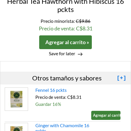
Herbal Tea Hawthorn with Hibiscus 16
pckts
Precio minorista:
C$9.86
Precio de venta: C$8.31
Agregar al carrito »
Save for later
Otros tamaños y sabores
[+]
Fennel 16 pckts
Precio de venta: C$8.31
Guardar 16%
Agregar al carrito »
Ginger with Chamomile 16
pckts