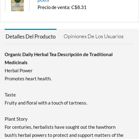
Precio de venta: C$8.31
Guardar 16%
Agregar al carrito »
Opiniones De Los Usuarios
Detalles Del Producto
Licorice Root 16 pckts
Precio de venta: C$8.31
Guardar 16%
Organic Daily Herbal Tea Descripción de Traditional
Medicinals
Agregar al carrito »
Herbal Power
Spearmint 16 pckts
Promotes heart health.
Precio de venta: C$8.31
Guardar 16%
Taste
Agregar al carrito »
Fruity and floral with a touch of tartness.
Rose Hips & Hibiscus 16
pckts
Plant Story
Precio de venta: C$8.31
For centuries, herbalists have sought out the hawthorn
Guardar 16%
bush's herbal powers to protect and support matters of the