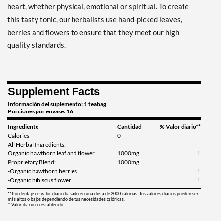
Out of stock
heart, whether physical, emotional or spiritual. To create
Expected 8/14/2026
Email me when available
this tasty tonic, our herbalists use hand-picked leaves,
berries and flowers to ensure that they meet our high
quality standards.
Supplement Facts
Información del suplemento: 1 teabag
Porciones por envase: 16
Ingrediente
Cantidad
% Valor diario**
Calories
0
All Herbal Ingredients:
Organic hawthorn leaf and flower
1000mg
†
Proprietary Blend:
1000mg
-Organic hawthorn berries
†
-Organic hibiscus flower
†
**Pordentaje de valor diario basado en una dieta de 2000 calorias. Tus valores diarios pueden ser
más altos o bajos dependiendo de tus necesidades calóricas.
† Valor diario no establecido.