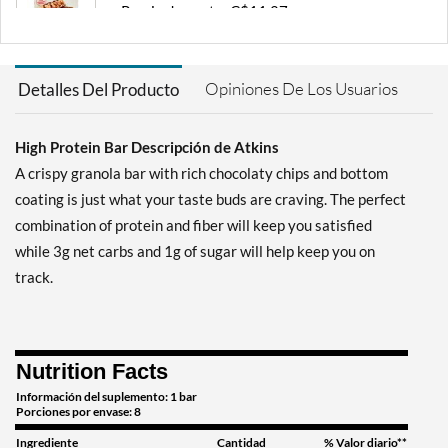
Precio de venta: C$11.27
Guardar 36%
Agregar al carrito »
Opiniones De Los Usuarios
Detalles Del Producto
Chocolate Chip Granola
12 bars
High Protein Bar Descripción de Atkins
Precio de venta: C$31.01
Guardar 41%
A crispy granola bar with rich chocolaty chips and bottom
coating is just what your taste buds are craving. The perfect
Agregar al carrito »
combination of protein and fiber will keep you satisfied
Chocolate Peanut Butter 4
while 3g net carbs and 1g of sugar will help keep you on
bars
track.
Precio de venta: C$11.27
Guardar 36%
Agregar al carrito »
Nutrition Facts
Chocolate Peanut Butter 8
bars
Información del suplemento: 1 bar
Porciones por envase: 8
Precio de venta: C$21.14
Ingrediente
Cantidad
% Valor diario**
Guardar 35%