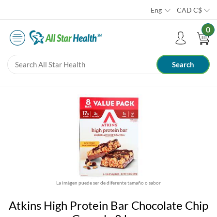
Eng
CAD
C$
0
La imágen puede ser de diferente tamaño o sabor
Atkins High Protein Bar Chocolate Chip