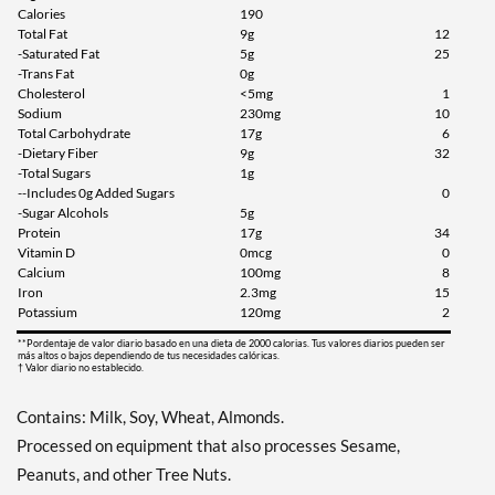
Calories
190
Total Fat
9g
12
Agregar al carrito »
-Saturated Fat
5g
25
Chocolate Peanut Butter
-Trans Fat
0g
12 bars
Cholesterol
<5mg
1
Sodium
230mg
10
Precio de venta: C$31.01
Total Carbohydrate
17g
6
Guardar 41%
-Dietary Fiber
9g
32
-Total Sugars
1g
Agregar al carrito »
--Includes 0g Added Sugars
0
-Sugar Alcohols
5g
Chocolate Peanut Butter
Protein
17g
34
Pretzel 4 bars
Vitamin D
0mcg
0
Precio de venta: C$11.27
Calcium
100mg
8
Iron
2.3mg
15
Guardar 36%
Potassium
120mg
2
Agregar al carrito »
**Pordentaje de valor diario basado en una dieta de 2000 calorias. Tus valores diarios pueden ser
más altos o bajos dependiendo de tus necesidades calóricas.
† Valor diario no establecido.
Peanut Butter Granola 4
bars
Contains: Milk, Soy, Wheat, Almonds.
Precio de venta: C$11.27
Processed on equipment that also processes Sesame,
Guardar 36%
Peanuts, and other Tree Nuts.
Agregar al carrito »