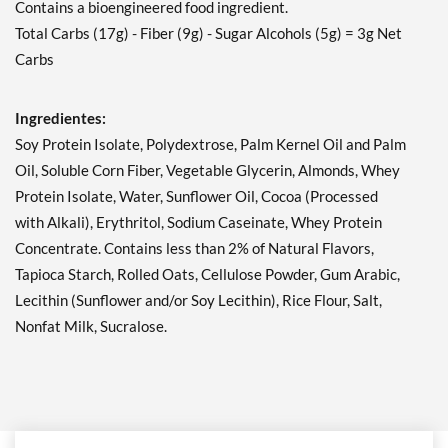
Contains a bioengineered food ingredient.
Peanut Butter Granola 12
Total Carbs (17g) - Fiber (9g) - Sugar Alcohols (5g) = 3g Net
bars
Carbs
Precio de venta: C$31.01
Guardar 41%
Ingredientes:
Agregar al carrito »
Soy Protein Isolate, Polydextrose, Palm Kernel Oil and Palm
Peanut Butter Granola
Oil, Soluble Corn Fiber, Vegetable Glycerin, Almonds, Whey
USE BY 11/6/26 4 bars
Protein Isolate, Water, Sunflower Oil, Cocoa (Processed
Precio de venta: C$9.01
with Alkali), Erythritol, Sodium Caseinate, Whey Protein
SALE!
Concentrate. Contains less than 2% of Natural Flavors,
Guardar 49%
Tapioca Starch, Rolled Oats, Cellulose Powder, Gum Arabic,
Agregar al carrito »
Lecithin (Sunflower and/or Soy Lecithin), Rice Flour, Salt,
Strawberry Shortcake 4
Nonfat Milk, Sucralose.
bars
Precio de venta: C$11.27
Guardar 36%
Agregar al carrito »