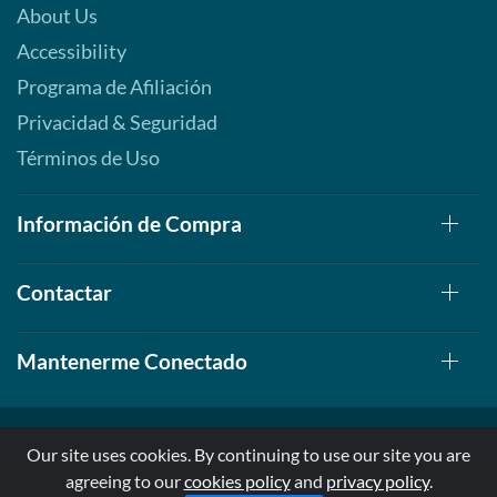
About Us
Accessibility
Programa de Afiliación
Privacidad & Seguridad
Términos de Uso
Información de Compra
Contactar
Mantenerme Conectado
Our site uses cookies. By continuing to use our site you are
agreeing to our
cookies policy
and
privacy policy
.
© 1999-2026, AllStarHealth.com | All Rights Reserved