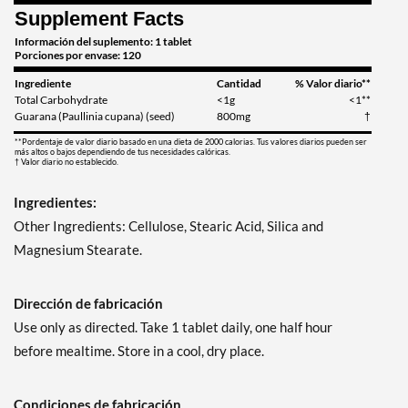
Supplement Facts
Información del suplemento: 1 tablet
Porciones por envase: 120
Ingrediente
Cantidad
% Valor diario**
Total Carbohydrate
<1g
<1**
Guarana (Paullinia cupana) (seed)
800mg
†
**Pordentaje de valor diario basado en una dieta de 2000 calorias. Tus valores diarios pueden ser
más altos o bajos dependiendo de tus necesidades calóricas.
† Valor diario no establecido.
Ingredientes:
Other Ingredients: Cellulose, Stearic Acid, Silica and
Magnesium Stearate.
Dirección de fabricación
Use only as directed. Take 1 tablet daily, one half hour
before mealtime. Store in a cool, dry place.
Condiciones de fabricación