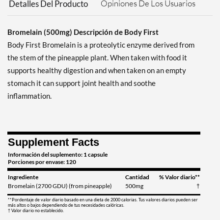
Opiniones De Los Usuarios
Detalles Del Producto
Bromelain (500mg) Descripción de Body First
Body First Bromelain is a proteolytic enzyme derived from
the stem of the pineapple plant. When taken with food it
supports healthy digestion and when taken on an empty
stomach it can support joint health and soothe
inflammation.
Supplement Facts
Información del suplemento: 1 capsule
Porciones por envase: 120
Ingrediente
Cantidad
% Valor diario**
Bromelain (2700 GDU) (from pineapple)
500mg
†
**Pordentaje de valor diario basado en una dieta de 2000 calorias. Tus valores diarios pueden ser
más altos o bajos dependiendo de tus necesidades calóricas.
† Valor diario no establecido.