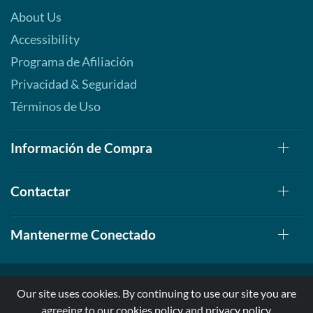
About Us
Accessibility
Programa de Afiliación
Privacidad & Seguridad
Términos de Uso
Información de Compra
Contactar
Mantenerme Conectado
Our site uses cookies. By continuing to use our site you are
agreeing to our
cookies policy
and
privacy policy
.
© 1999-2026, AllStarHealth.com | All Rights Reserved