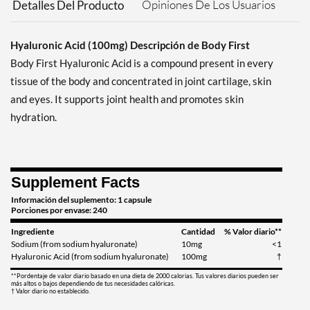
Opiniones De Los Usuarios
Detalles Del Producto
Hyaluronic Acid (100mg) Descripción de Body First
Body First Hyaluronic Acid is a compound present in every
tissue of the body and concentrated in joint cartilage, skin
and eyes. It supports joint health and promotes skin
hydration.
Supplement Facts
Información del suplemento: 1 capsule
Porciones por envase: 240
Ingrediente
Cantidad
% Valor diario**
Sodium (from sodium hyaluronate)
10mg
<1
Hyaluronic Acid (from sodium hyaluronate)
100mg
†
**Pordentaje de valor diario basado en una dieta de 2000 calorias. Tus valores diarios pueden ser
más altos o bajos dependiendo de tus necesidades calóricas.
† Valor diario no establecido.