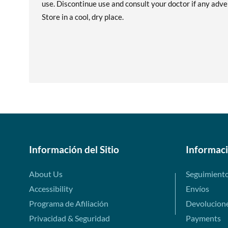
use. Discontinue use and consult your doctor if any adver
Store in a cool, dry place.
Información del Sitio
Informac
About Us
Seguimient
Accessibility
Envíos
Programa de Afiliación
Devolucion
Privacidad & Seguridad
Payments