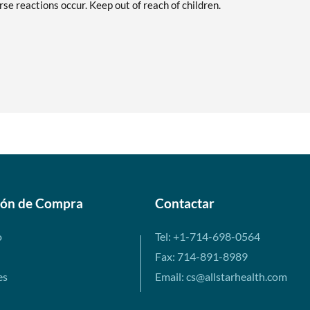
se reactions occur. Keep out of reach of children.
ión de Compra
Contactar
o
Tel: +1-714-698-0564
Fax: 714-891-8989
es
Email: cs@allstarhealth.com