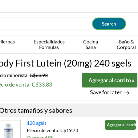
Hierbas
Especialidades
Cocina
Baño &
Formulas
Sana
Corporal
ody First Lutein (20mg) 240 sgels
cio minorista:
C$63.93
Agregar al carrito »
ecio de venta: C$33.83
Save for later
Otros tamaños y sabores
120 sgels
Agregar al carrito
Precio de venta: C$19.73
Guardar 45%