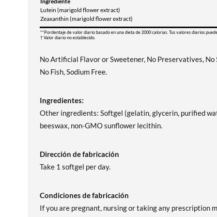
Ingrediente
Lutein (marigold flower extract)
Zeaxanthin (marigold flower extract)
**Pordentaje de valor diario basado en una dieta de 2000 calorias. Tus valores diarios pued
† Valor diario no establecido.
No Artificial Flavor or Sweetener, No Preservatives, No
No Fish, Sodium Free.
Ingredientes:
Other ingredients: Softgel (gelatin, glycerin, purified wat
beeswax, non-GMO sunflower lecithin.
Dirección de fabricación
Take 1 softgel per day.
Condiciones de fabricación
If you are pregnant, nursing or taking any prescription 