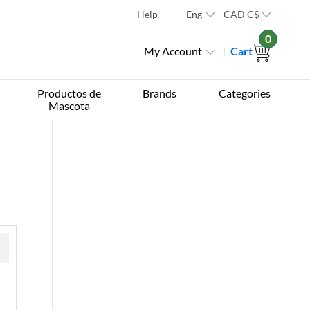
Help
Eng
CAD
C$
0
My Account
Cart
Productos de
Brands
Categories
Mascota
 »