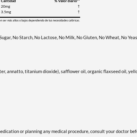
Cantidad
% Valor diario**
20mg
†
3.5mg
†
en ser más altos o bajos dependiendo de tus necesidades calóricas.
 Sugar, No Starch, No Lactose, No Milk, No Gluten, No Wheat, No Yeas
er, annatto, titanium dioxide), safflower oil, organic flaxseed oil, yel
medication or planning any medical procedure, consult your doctor be