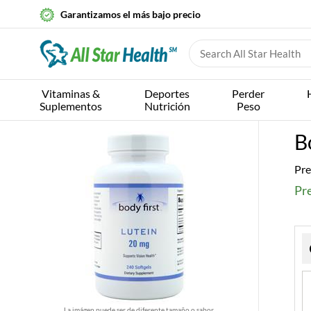
Garantizamos el más bajo precio
Vitaminas &
Deportes
Perder
Suplementos
Nutrición
Peso
B
Pre
Pr
La imágen puede ser de diferente tamaño o sabor