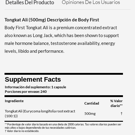
Opiniones De Los Usuarios
Detalles Del Producto
Tongkat Ali (500mg) Descripción de Body First
Body First Tongkat Ali is a premium concentrated extract
also known as Long Jack, which has been shown to support
male hormone balance, testosterone availability, energy
levels, libido and performance.
Supplement Facts
Información del suplemento: 1 capsule
Porciones por envase: 240
Ingrediente
% Valor
Cantidad
diario**
Tongkat Ali (Eurycoma longifolia root extract
500mg
†
(100:1))
**Pordentaje de valor diario basado en una dieta de 2000 calorias. Tus valores diarios pueden ser
más altos o bajos dependiendo de tus necesidades calóricas.
† Valor diario no establecido.