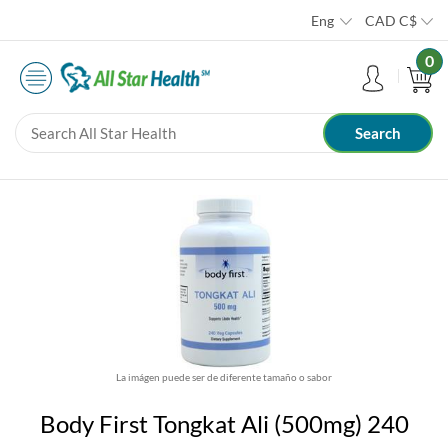
Eng
CAD
C$
0
La imágen puede ser de diferente tamaño o sabor
Body First Tongkat Ali (500mg) 240