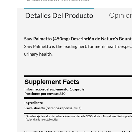
Opinion
Detalles Del Producto
Saw Palmetto (450mg) Descripción de Nature's Bount
Saw Palmetto is the leading herb for men's health, especi
urinary health.
Supplement Facts
Información del suplemento: 1 capsule
Porciones por envase: 250
Ingrediente
Saw Palmetto (Serenoa repens) (fruit)
**Pordentaje de valor diario basado en una dieta de 2000 calorias. Tus valores diarios pued
† Valor diario no establecido.