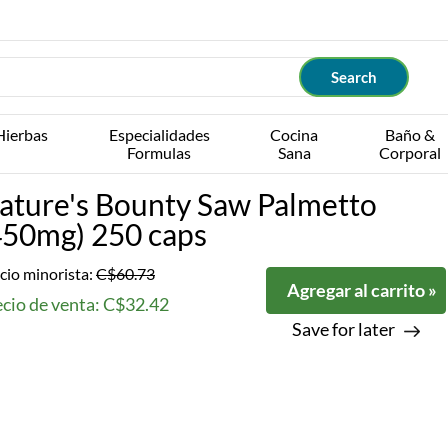
Hierbas
Especialidades
Cocina
Baño &
Formulas
Sana
Corporal
ature's Bounty Saw Palmetto
450mg) 250 caps
cio minorista:
C$60.73
Agregar al carrito »
ecio de venta: C$32.42
Save for later