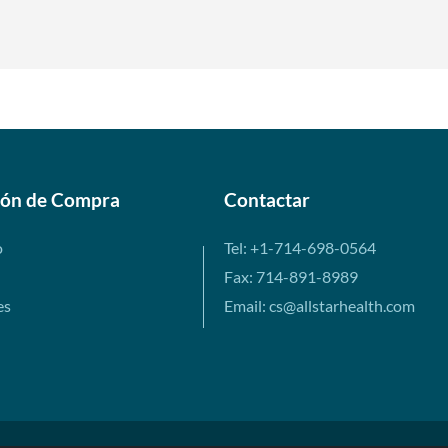
ión de Compra
Contactar
o
Tel: +1-714-698-0564
Fax: 714-891-8989
es
Email: cs@allstarhealth.com