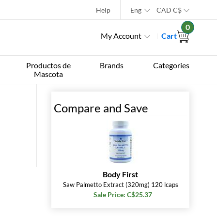
Help
Eng
CAD
C$
0
My Account
Cart
Productos de
Brands
Categories
Mascota
Compare and Save
Body First
Saw Palmetto Extract (320mg) 120 lcaps
Sale Price: C$25.37