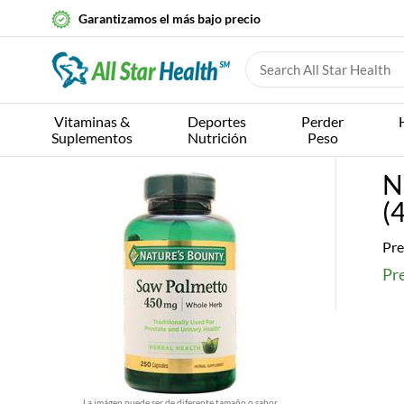
Garantizamos el más bajo precio
Vitaminas &
Deportes
Perder
Suplementos
Nutrición
Peso
N
(
Pre
Pr
La imágen puede ser de diferente tamaño o sabor