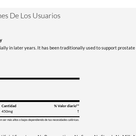
es De Los Usuarios
y
ally in later years. It has been traditionally used to support prostate
Cantidad
% Valor diario**
450mg
†
en ser más altos o bajos dependiendo de tus necesidades calóricas.