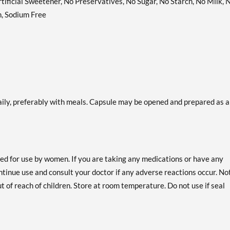
rtificial Sweetener, No Preservatives, No Sugar, No Starch, No Milk, 
h, Sodium Free
daily, preferably with meals. Capsule may be opened and prepared as a
ded for use by women. If you are taking any medications or have any
ntinue use and consult your doctor if any adverse reactions occur. No
t of reach of children. Store at room temperature. Do not use if seal