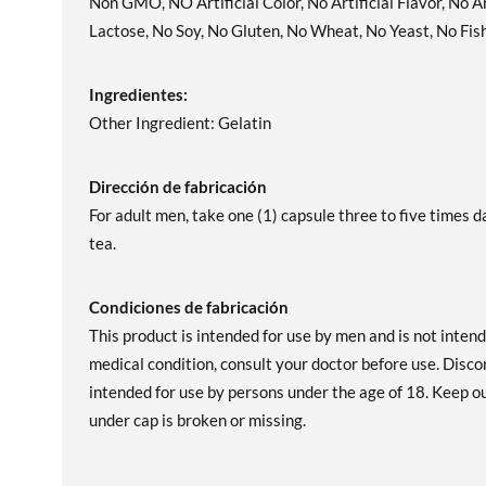
Non GMO, NO Artificial Color, No Artificial Flavor, No A
Lactose, No Soy, No Gluten, No Wheat, No Yeast, No Fis
Ingredientes:
Other Ingredient: Gelatin
Dirección de fabricación
For adult men, take one (1) capsule three to five times 
tea.
Condiciones de fabricación
This product is intended for use by men and is not inten
medical condition, consult your doctor before use. Disco
intended for use by persons under the age of 18. Keep ou
under cap is broken or missing.