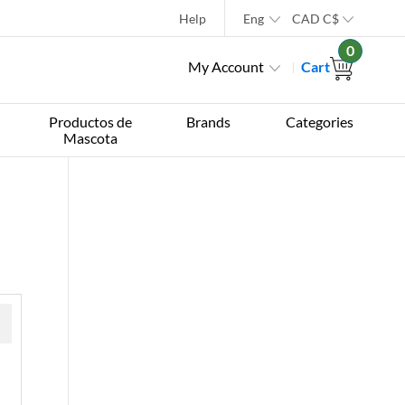
Help
Eng
CAD
C$
0
My Account
Cart
Productos de
Brands
Categories
Mascota
 »