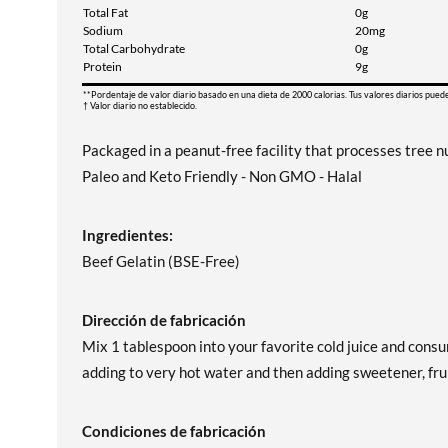
Total Fat
0g
Sodium
20mg
Total Carbohydrate
0g
Protein
9g
**Pordentaje de valor diario basado en una dieta de 2000 calorias. Tus valores diarios pued
† Valor diario no establecido.
Packaged in a peanut-free facility that processes tree n
Paleo and Keto Friendly - Non GMO - Halal
Ingredientes:
Beef Gelatin (BSE-Free)
Dirección de fabricación
Mix 1 tablespoon into your favorite cold juice and cons
adding to very hot water and then adding sweetener, fruit
Condiciones de fabricación