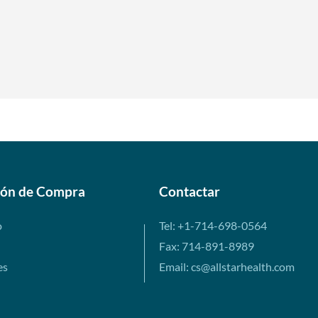
ión de Compra
Contactar
o
Tel: +1-714-698-0564
Fax: 714-891-8989
es
Email: cs@allstarhealth.com