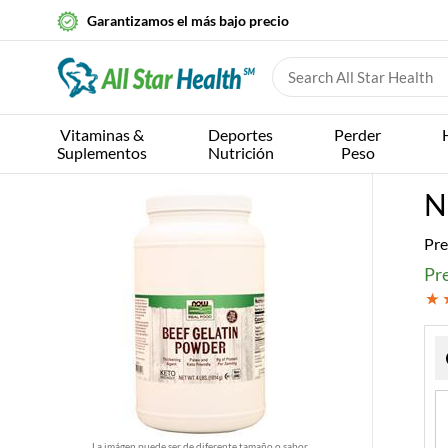
Garantizamos el más bajo precio
Vitaminas &
Deportes
Perder
Suplementos
Nutrición
Peso
N
Pre
Pr
La imágen puede ser de diferente tamaño o sabor