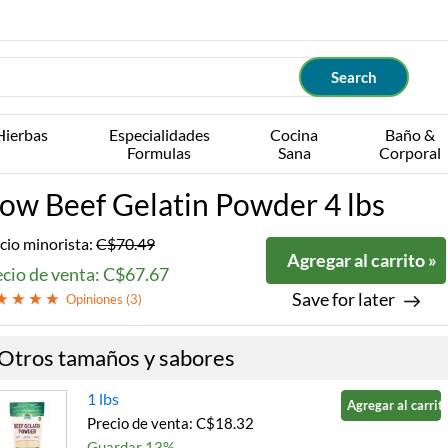
Hierbas
Especialidades
Cocina
Baño &
Formulas
Sana
Corporal
ow Beef Gelatin Powder 4 lbs
cio minorista:
C$70.49
Agregar al carrito »
ecio de venta: C$67.67
Save for later
Opiniones (
3
)
Otros tamaños y sabores
1 lbs
Agregar al carrito
Precio de venta: C$18.32
Guardar 13%