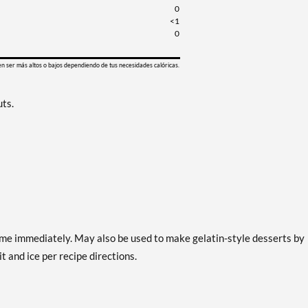
0
<1
0
en ser más altos o bajos dependiendo de tus necesidades calóricas.
uts.
ume immediately. May also be used to make gelatin-style desserts by
 and ice per recipe directions.