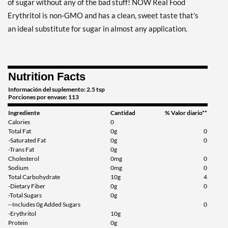
of sugar without any of the bad stuff! NOW Real Food
Erythritol is non-GMO and has a clean, sweet taste that's
an ideal substitute for sugar in almost any application.
Nutrition Facts
Información del suplemento: 2.5 tsp
Porciones por envase: 113
Ingrediente
Cantidad
% Valor diario**
Calories
0
Total Fat
0g
0
-Saturated Fat
0g
0
-Trans Fat
0g
Cholesterol
0mg
0
Sodium
0mg
0
Total Carbohydrate
10g
4
-Dietary Fiber
0g
0
-Total Sugars
0g
--Includes 0g Added Sugars
0
-Erythritol
10g
Protein
0g