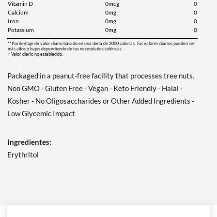
Vitamin D
0mcg
0
Calcium
0mg
0
Iron
0mg
0
Potassium
0mg
0
**Pordentaje de valor diario basado en una dieta de 2000 calorias. Tus valores diarios pueden ser
más altos o bajos dependiendo de tus necesidades calóricas.
† Valor diario no establecido.
Packaged in a peanut-free facility that processes tree nuts.
Non GMO - Gluten Free - Vegan - Keto Friendly - Halal -
Kosher - No Oligosaccharides or Other Added Ingredients -
Low Glycemic Impact
Ingredientes:
Erythritol