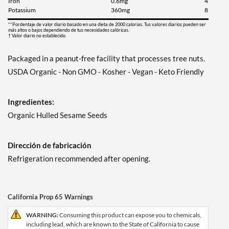
Iron
0.6mg
4
Potassium
360mg
8
**Pordentaje de valor diario basado en una dieta de 2000 calorias. Tus valores diarios pueden ser
más altos o bajos dependiendo de tus necesidades calóricas.
† Valor diario no establecido.
Packaged in a peanut-free facility that processes tree nuts.
USDA Organic - Non GMO - Kosher - Vegan - Keto Friendly
Ingredientes:
Organic Hulled Sesame Seeds
Dirección de fabricación
Refrigeration recommended after opening.
California Prop 65 Warnings
WARNING:
Consuming this product can expose you to chemicals,
including lead, which are known to the State of California to cause