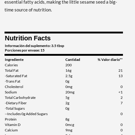
essential fatty acids, making the little sesame seed a big-
time source of nutrition.
Nutrition Facts
Información del suplemento: 3.5 tbsp
Porciones por envase: 15
Ingrediente
Cantidad
% Valor diario**
Calories
200
Total Fat
16g
21
-Saturated Fat
2.5g
13
-Trans Fat
0g
Cholesterol
0mg
0
Sodium
20mg
<1
Total Carbohydrate
5g
2
-Dietary Fiber
2g
7
-Total Sugars
0g
--Includes 0g Added Sugars
0
Protein
8g
Vitamin D
0mcg
0
Calcium
9mg
0