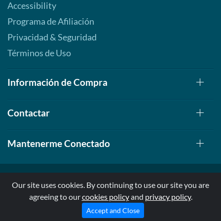
Accessibility
Programa de Afiliación
Privacidad & Seguridad
Términos de Uso
Información de Compra
Contactar
Mantenerme Conectado
Our site uses cookies. By continuing to use our site you are
agreeing to our
cookies policy
and
privacy policy
.
© 1999-2026, AllStarHealth.com | All Rights Reserved
* Estas declaraciones no han sido evaluadas por la FDA
Accept and Close