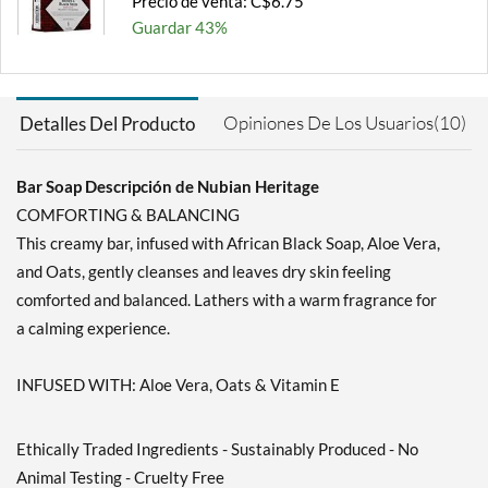
Precio de venta: C$6.75
Guardar 43%
Agregar al carrito »
Indian Hemp & Haitian
Opiniones De Los Usuarios(10)
Detalles Del Producto
Vetiver 5 oz
Precio de venta: C$6.75
Guardar 43%
Bar Soap Descripción de Nubian Heritage
COMFORTING & BALANCING
Agregar al carrito »
This creamy bar, infused with African Black Soap, Aloe Vera,
Patchouli & Buriti 5 oz
and Oats, gently cleanses and leaves dry skin feeling
Precio de venta: C$6.75
comforted and balanced. Lathers with a warm fragrance for
Guardar 43%
a calming experience.
Agregar al carrito »
INFUSED WITH: Aloe Vera, Oats & Vitamin E
Raw Shea Butter 5 oz
Precio de venta: C$6.75
Guardar 43%
Ethically Traded Ingredients - Sustainably Produced - No
Animal Testing - Cruelty Free
Agregar al carrito »