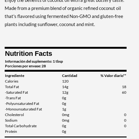
Enjoy the benefits of coconut oil with a great buttery taste.
Made from a premium blend of organic refined coconut oil
that's flavored using fermented Non-GMO and gluten-free
plants including sunflower, coconut and mint.
Nutrition Facts
Información del suplemento: 1 tbsp
Porciones por envase: 28
Ingrediente
Cantidad
% Valor diario**
Calories
120
Total Fat
14g
18
-Saturated Fat
12g
60
-Trans Fat
0g
-Polyunsaturated Fat
0g
-Monounsaturated Fat
1g
Cholesterol
0mg
0
Sodium
0mg
0
Total Carbohydrate
0g
0
Protein
0g