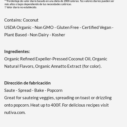
**Pordentaje de valor diario basado en una dieta de 2000 calorias. Tus valores diarios pueden ser
más altos o bajos dependiendo de tus necesidades calóricas.
† Valor diario no establecido.
Contains: Coconut
USDA Organic - Non GMO - Gluten Free - Certified Vegan -
Plant Based - Non Dairy - Kosher
Ingredientes:
Organic Refined Expeller-Pressed Coconut Oil, Organic
Natural Flavors, Organic Annatto Extract (for color).
Dirección de fabricación
Saute - Spread - Bake - Popcorn
Great for sauteing veggies, spreading on toast or drizzling
onto popcorn. Heat up to 400F. For delicious recipes visit
nutiva.com.