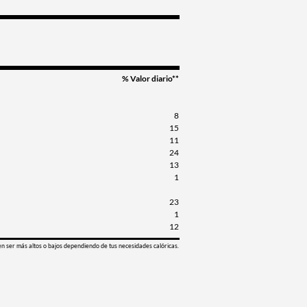
% Valor diario**
8
15
11
24
13
1
23
1
12
en ser más altos o bajos dependiendo de tus necesidades calóricas.