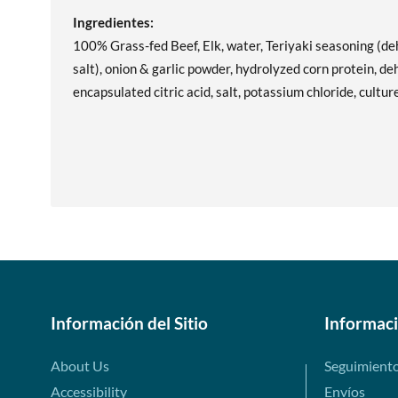
Ingredientes:
100% Grass-fed Beef, Elk, water, Teriyaki seasoning (de
salt), onion & garlic powder, hydrolyzed corn protein, deh
encapsulated citric acid, salt, potassium chloride, cultur
Información del Sitio
Informac
About Us
Seguimient
Accessibility
Envíos