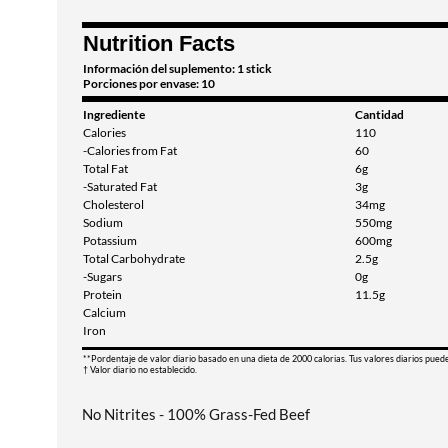
Nutrition Facts
Información del suplemento: 1 stick
Porciones por envase: 10
Ingrediente
Cantidad
Calories
110
-Calories from Fat
60
Total Fat
6g
-Saturated Fat
3g
Cholesterol
34mg
Sodium
550mg
Potassium
600mg
Total Carbohydrate
2.5g
-Sugars
0g
Protein
11.5g
Calcium
Iron
**Pordentaje de valor diario basado en una dieta de 2000 calorias. Tus valores diarios pued
† Valor diario no establecido.
No Nitrites - 100% Grass-Fed Beef