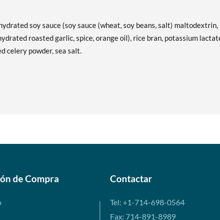
hydrated soy sauce (soy sauce (wheat, soy beans, salt) maltodextrin,
ydrated roasted garlic, spice, orange oil), rice bran, potassium lactat
ed celery powder, sea salt.
ión de Compra
Contactar
o
Tel: +1-714-698-0564
Fax: 714-891-8989