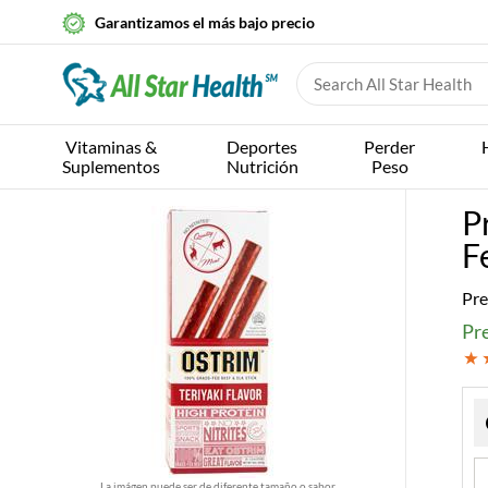
Garantizamos el más bajo precio
Vitaminas &
Deportes
Perder
Suplementos
Nutrición
Peso
P
F
Pre
Pr
La imágen puede ser de diferente tamaño o sabor