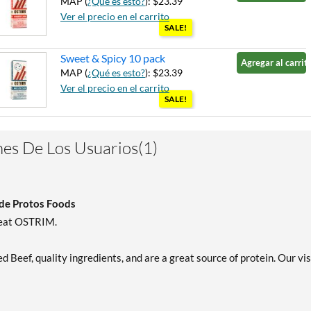
MAP (
¿Qué es esto?
): $23.39
Ver el precio en el carrito
SALE!
Sweet & Spicy 10 pack
Agregar al carrito
MAP (
¿Qué es esto?
): $23.39
Ver el precio en el carrito
SALE!
es De Los Usuarios(1)
 de Protos Foods
..eat OSTRIM.
eef, quality ingredients, and are a great source of protein. Our vis