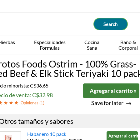
Hierbas
Especialidades
Cocina
Baño &
Formulas
Sana
Corporal
rotos Foods Ostrim - 100% Grass-
ed Beef & Elk Stick Teriyaki 10 pac
cio minorista:
C$36.65
Agregar al carrito »
ecio de venta: C$32.98
Save for later
Opiniones (
1
)
Otros tamaños y sabores
Habanero 10 pack
Agregar al carrito