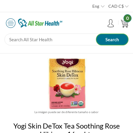
Eng
CAD
C$
0
La imágen puede ser de diferente tamaño o sabor
Yogi Skin DeTox Tea Soothing Rose