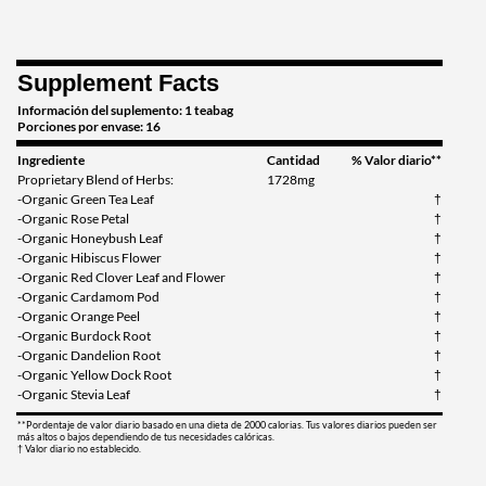
Supplement Facts
Información del suplemento: 1 teabag
Porciones por envase: 16
Ingrediente
Cantidad
% Valor diario**
Proprietary Blend of Herbs:
1728mg
-Organic Green Tea Leaf
†
-Organic Rose Petal
†
-Organic Honeybush Leaf
†
-Organic Hibiscus Flower
†
-Organic Red Clover Leaf and Flower
†
-Organic Cardamom Pod
†
-Organic Orange Peel
†
-Organic Burdock Root
†
-Organic Dandelion Root
†
-Organic Yellow Dock Root
†
-Organic Stevia Leaf
†
**Pordentaje de valor diario basado en una dieta de 2000 calorias. Tus valores diarios pueden ser
más altos o bajos dependiendo de tus necesidades calóricas.
† Valor diario no establecido.