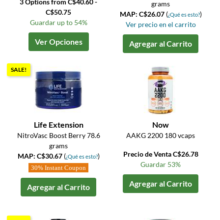
3 Options from C$40.60 -
grams
C$50.75
MAP: C$26.07
(
)
¿Qué es esto?
Guardar up to 54%
Ver precio en el carrito
Ver Opciones
Agregar al Carrito
SALE!
Life Extension
Now
NitroVasc Boost Berry 78.6
AAKG 2200 180 vcaps
grams
Precio de Venta C$26.78
MAP: C$30.67
(
)
¿Qué es esto?
Guardar 53%
30% Instant Coupon
Agregar al Carrito
Agregar al Carrito