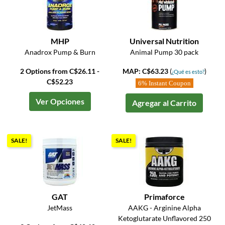
MHP
Universal Nutrition
Anadrox Pump & Burn
Animal Pump 30 pack
2 Options from C$26.11 -
MAP: C$63.23
(
)
¿Qué es esto?
C$52.23
6% Instant Coupon
Ver Opciones
Agregar al Carrito
SALE!
SALE!
GAT
Primaforce
JetMass
AAKG - Arginine Alpha
Ketoglutarate Unflavored 250