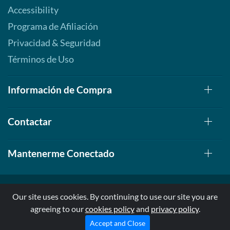
Accessibility
Programa de Afiliación
Privacidad & Seguridad
Términos de Uso
Información de Compra
Contactar
Mantenerme Conectado
Our site uses cookies. By continuing to use our site you are
agreeing to our
cookies policy
and
privacy policy
.
© 1999-2026, AllStarHealth.com | All Rights Reserved
* Estas declaraciones no han sido evaluadas por la FDA
Accept and Close