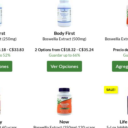
rst
Body First
ct (250mg)
Boswellia Extract (500mg)
Boswellia Ext
8.18 - C$33.83
2 Options from C$18.32 - C$35.24
Precio d
to 52%
Guardar up to 66%
Gu
ones
Ver Opciones
Agrega
SALE!
ay
Now
Life
t 60 vcaps
Boswellia Extract (250mg) 120 vcaps
5-Lox Inhibi