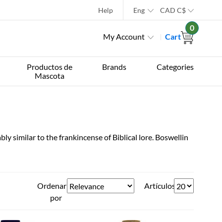
Help
Eng
CAD
C$
0
My Account
Cart
Productos de
Brands
Categories
Mascota
bly similar to the frankincense of Biblical lore. Boswellin
Ordenar
Artículos
por