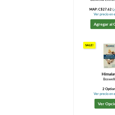
MAP: C$27.62
(
¿
Ver precio en e
Agregar al 
SALE!
Himala
Boswell
2 Optio
Ver precio en e
Ver Opci