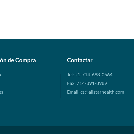
ión de Compra
Contactar
o
Tel: +1-714-698-0564
Fax: 714-891-8989
es
Email: cs@allstarhealth.com