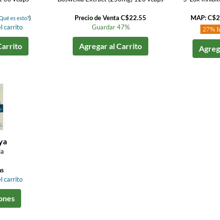
)
Precio de Venta C$22.55
MAP: C$2
Qué es esto?
l carrito
Guardar 47%
27% I
Carrito
Agregar al Carrito
Agrega
ya
ia
ns
l carrito
ones