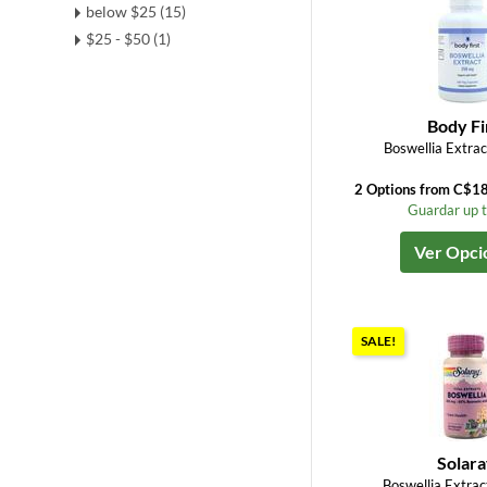
below $25 (15)
$25 - $50 (1)
Body Fi
Boswellia Extra
2 Options from C$1
Guardar up 
Ver Opci
SALE!
Solar
Boswellia Extrac