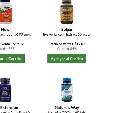
Now
Solgar
ract (500mg) 90 sgels
Boswellia Resin Extract 60 vcaps
e Venta C$19.02
Precio de Venta C$19.02
ardar 55%
Guardar 34%
r al Carrito
Agregar al Carrito
 Extension
Nature's Way
tor with ApresFlex 60
Boswellia (307mg) 60 tabs