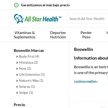
Garantizamos el más bajo precio
Vitaminas &
Deportes
Perder
Suplementos
Nutrición
Peso
Boswellin
Boswellin Marcas
Body First (4)
Information abou
Himalaya (2)
Boswellia is an herb 
Now (2)
is one of the primary
Life Extension (1)
Nature's Way (1)
continue reading »
Solaray (1)
Solgar (1)
Precio