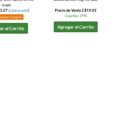
vcaps
3.27
(
)
Precio de Venta C$19.02
¿Qué es esto?
Guardar 29%
nstant Coupon
Agregar al Carrito
r al Carrito