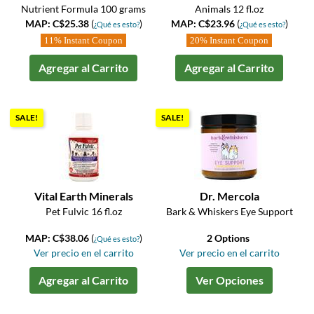
Nutrient Formula 100 grams
Animals 12 fl.oz
MAP: C$25.38
(
)
MAP: C$23.96
(
)
¿Qué es esto?
¿Qué es esto?
11% Instant Coupon
20% Instant Coupon
Agregar al Carrito
Agregar al Carrito
SALE!
SALE!
Vital Earth Minerals
Dr. Mercola
Pet Fulvic 16 fl.oz
Bark & Whiskers Eye Support
MAP: C$38.06
(
)
2 Options
¿Qué es esto?
Ver precio en el carrito
Ver precio en el carrito
Agregar al Carrito
Ver Opciones