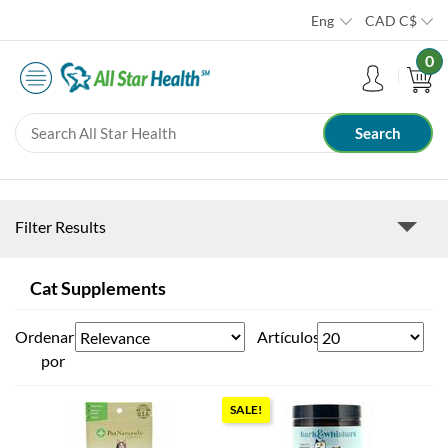
Eng
CAD
C$
0
Filter Results
Cat Supplements
Ordenar
Artículos
por
SALE!