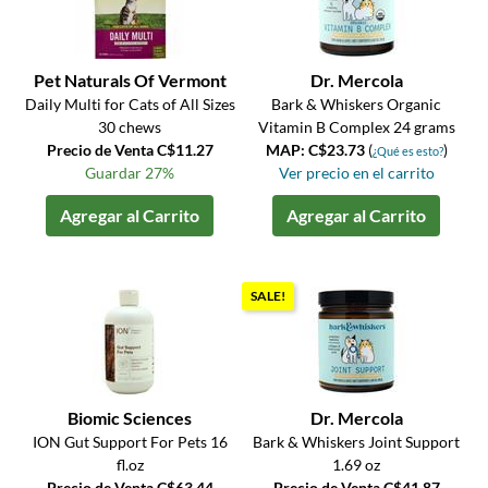
Pet Naturals Of Vermont
Dr. Mercola
Daily Multi for Cats of All Sizes
Bark & Whiskers Organic
30 chews
Vitamin B Complex 24 grams
Precio de Venta C$11.27
MAP: C$23.73
(
)
¿Qué es esto?
Guardar 27%
Ver precio en el carrito
Agregar al Carrito
Agregar al Carrito
SALE!
Biomic Sciences
Dr. Mercola
ION Gut Support For Pets 16
Bark & Whiskers Joint Support
fl.oz
1.69 oz
Precio de Venta C$63.44
Precio de Venta C$41.87