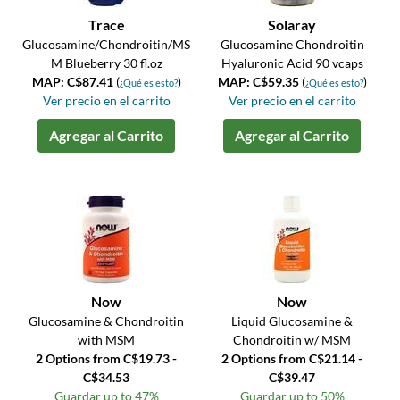
Trace
Solaray
Glucosamine/Chondroitin/MS
Glucosamine Chondroitin
M Blueberry 30 fl.oz
Hyaluronic Acid 90 vcaps
MAP: C$87.41
(
)
MAP: C$59.35
(
)
¿Qué es esto?
¿Qué es esto?
Ver precio en el carrito
Ver precio en el carrito
Agregar al Carrito
Agregar al Carrito
Now
Now
Glucosamine & Chondroitin
Liquid Glucosamine &
with MSM
Chondroitin w/ MSM
2 Options from C$19.73 -
2 Options from C$21.14 -
C$34.53
C$39.47
Guardar up to 47%
Guardar up to 50%