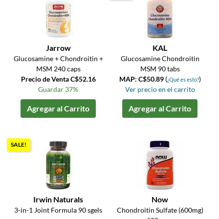
Jarrow
KAL
Glucosamine + Chondroitin +
Glucosamine Chondroitin
MSM 240 caps
MSM 90 tabs
Precio de Venta C$52.16
MAP: C$50.89
(
)
¿Qué es esto?
Guardar 37%
Ver precio en el carrito
Agregar al Carrito
Agregar al Carrito
SALE!
Irwin Naturals
Now
3-in-1 Joint Formula 90 sgels
Chondroitin Sulfate (600mg)