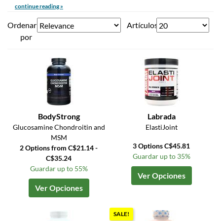
continue reading »
Ordenar
Artículos
por
BodyStrong
Labrada
Glucosamine Chondroitin and
ElastiJoint
MSM
3 Options C$45.81
2 Options from C$21.14 -
Guardar up to 35%
C$35.24
Guardar up to 55%
Ver Opciones
Ver Opciones
SALE!