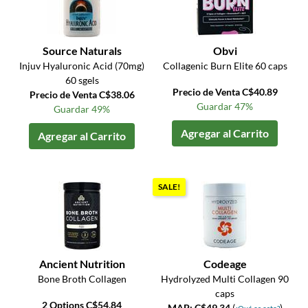
Source Naturals
Obvi
Injuv Hyaluronic Acid (70mg)
Collagenic Burn Elite 60 caps
60 sgels
Precio de Venta C$40.89
Precio de Venta C$38.06
Guardar 47%
Guardar 49%
Agregar al Carrito
Agregar al Carrito
SALE!
Ancient Nutrition
Codeage
Bone Broth Collagen
Hydrolyzed Multi Collagen 90
caps
2 Options C$54.84
MAP: C$49.34
(
)