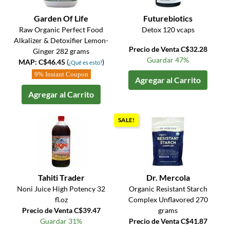
Garden Of Life
Futurebiotics
Raw Organic Perfect Food
Detox 120 vcaps
Alkalizer & Detoxifier Lemon-
Precio de Venta C$32.28
Ginger 282 grams
Guardar 47%
MAP: C$46.45
(
)
¿Qué es esto?
9% Instant Coupon
Agregar al Carrito
Agregar al Carrito
SALE!
Tahiti Trader
Dr. Mercola
Noni Juice High Potency 32
Organic Resistant Starch
fl.oz
Complex Unflavored 270
Precio de Venta C$39.47
grams
Guardar 31%
Precio de Venta C$41.87