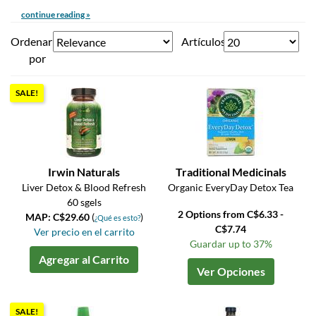
continue reading »
Ordenar
Artículos
por
SALE!
Irwin Naturals
Traditional Medicinals
Liver Detox & Blood Refresh
Organic EveryDay Detox Tea
60 sgels
2 Options from C$6.33 -
MAP: C$29.60
(
)
¿Qué es esto?
C$7.74
Ver precio en el carrito
Guardar up to 37%
Agregar al Carrito
Ver Opciones
SALE!