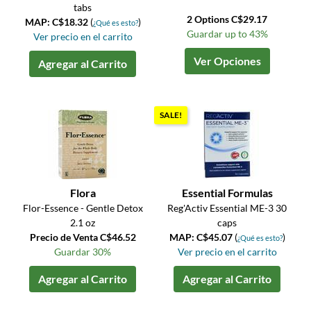
tabs
2 Options C$29.17
MAP: C$18.32
(
)
¿Qué es esto?
Guardar up to 43%
Ver precio en el carrito
Ver Opciones
Agregar al Carrito
SALE!
Flora
Essential Formulas
Flor-Essence - Gentle Detox
Reg'Activ Essential ME-3 30
2.1 oz
caps
Precio de Venta C$46.52
MAP: C$45.07
(
)
¿Qué es esto?
Guardar 30%
Ver precio en el carrito
Agregar al Carrito
Agregar al Carrito