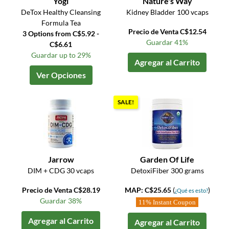
Yogi
Nature's Way
DeTox Healthy Cleansing
Kidney Bladder 100 vcaps
Formula Tea
Precio de Venta C$12.54
3 Options from C$5.92 -
Guardar 41%
C$6.61
Guardar up to 29%
Agregar al Carrito
Ver Opciones
SALE!
Jarrow
Garden Of Life
DIM + CDG 30 vcaps
DetoxiFiber 300 grams
Precio de Venta C$28.19
MAP: C$25.65
(
)
¿Qué es esto?
Guardar 38%
11% Instant Coupon
Agregar al Carrito
Agregar al Carrito