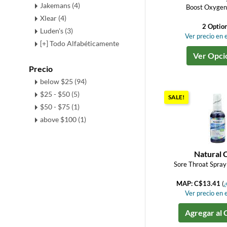
Jakemans (4)
Boost Oxygen 
Xlear (4)
2 Optio
Luden's (3)
Ver precio en e
[+] Todo Alfabéticamente
Ver Opci
Precio
below $25 (94)
$25 - $50 (5)
SALE!
$50 - $75 (1)
above $100 (1)
Natural 
Sore Throat Spray 
MAP: C$13.41
(
¿
Ver precio en e
Agregar al 