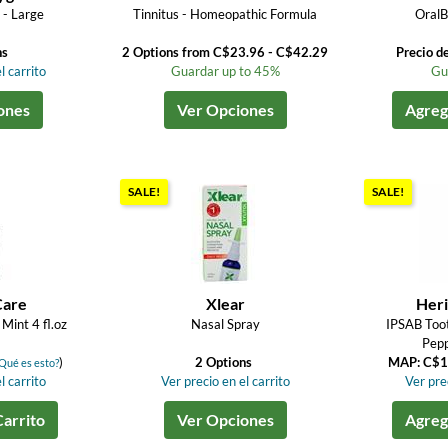
- Large
Tinnitus - Homeopathic Formula
OralB
ns
2 Options from C$23.96 - C$42.29
Precio d
l carrito
Guardar up to 45%
Gu
ones
Ver Opciones
Agrega
SALE!
SALE!
Care
Xlear
Heri
Mint 4 fl.oz
Nasal Spray
IPSAB Toot
Pepp
)
2 Options
MAP: C$1
Qué es esto?
l carrito
Ver precio en el carrito
Ver prec
Carrito
Ver Opciones
Agrega