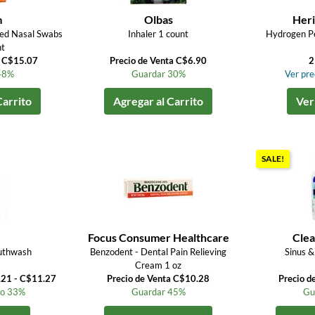
m
Olbas
Heri
ed Nasal Swabs
Inhaler 1 count
Hydrogen P
nt
a C$15.07
Precio de Venta C$6.90
2
48%
Guardar 30%
Ver prec
Carrito
Agregar al Carrito
Ver
SALE!
Focus Consumer Healthcare
Clea
uthwash
Benzodent - Dental Pain Relieving
Sinus &
Cream 1 oz
.21 - C$11.27
Precio de Venta C$10.28
Precio d
to 33%
Guardar 45%
Gu