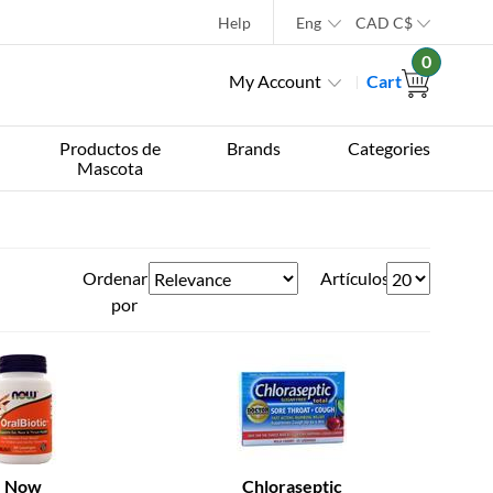
Help
Eng
CAD
C$
0
My Account
Cart
Productos de
Brands
Categories
Mascota
Ordenar
Artículos
por
Now
Chloraseptic