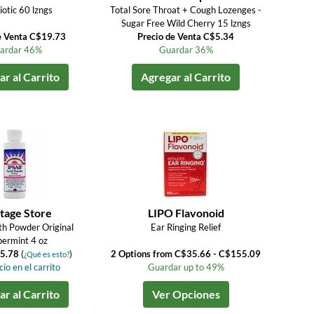
iotic 60 lzngs
Total Sore Throat + Cough Lozenges -
Sugar Free Wild Cherry 15 lzngs
e Venta C$19.73
Precio de Venta C$5.34
ardar 46%
Guardar 36%
r al Carrito
Agregar al Carrito
tage Store
LIPO Flavonoid
h Powder Original
Ear Ringing Relief
ermint 4 oz
5.78
(
)
2 Options from C$35.66 - C$155.09
¿Qué es esto?
io en el carrito
Guardar up to 49%
r al Carrito
Ver Opciones