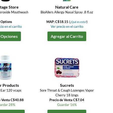
tage Store
Natural Care
eroxide Mouthwash
BioAllers Allergy Nasal Spray .8 fl.oz
 Options
MAP: C$18.15
(
)
¿Qué es esto?
io en el carrito
Ver precio en el carrito
 Opciones
Agregar al Carrito
r Products
Sucrets
 Ear 120 vcaps
Sore Throat & Cough Lozenges Vapor
Cherry 18 lzngs
e Venta C$40.88
Precio de Venta C$7.04
ardar 28%
Guardar 16%