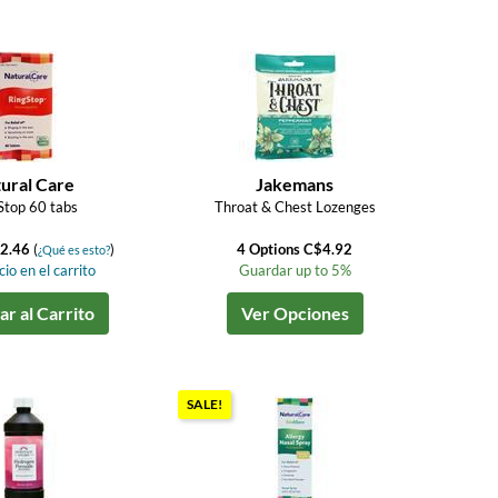
ural Care
Jakemans
Stop 60 tabs
Throat & Chest Lozenges
2.46
(
)
4 Options C$4.92
¿Qué es esto?
io en el carrito
Guardar up to 5%
r al Carrito
Ver Opciones
SALE!