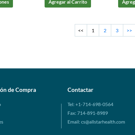
ones
Agregar al Carrito
Agrega
<<
1
2
3
>>
ión de Compra
Contactar
o
Tel: +1-714-698-0564
Fax: 714-891-8989
es
Email: cs@allstarhealth.com