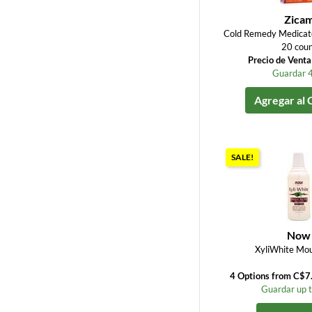
Zica
Cold Remedy Medicat
20 cou
Precio de Vent
Guardar 
Agregar al 
SALE!
Now
XyliWhite Mo
4 Options from C$7
Guardar up 