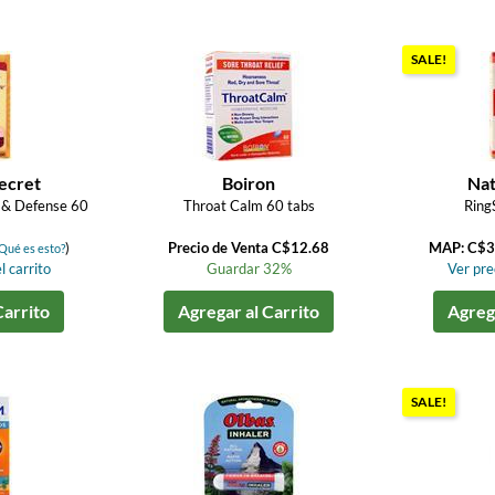
SALE!
ecret
Boiron
Nat
 & Defense 60
Throat Calm 60 tabs
Ring
)
Precio de Venta C$12.68
MAP: C$3
Qué es esto?
l carrito
Guardar 32%
Ver prec
Carrito
Agregar al Carrito
Agrega
SALE!