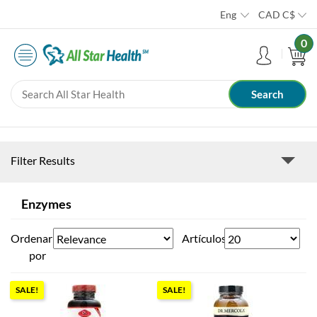
Eng
CAD
C$
0
Filter Results
Enzymes
Ordenar
Artículos
por
SALE!
SALE!