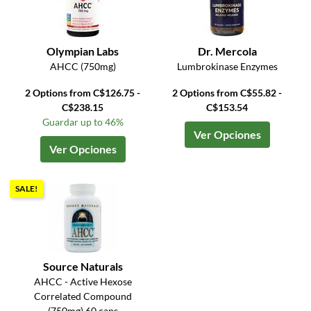
Olympian Labs
Dr. Mercola
AHCC (750mg)
Lumbrokinase Enzymes
2 Options from C$126.75 -
2 Options from C$55.82 -
C$238.15
C$153.54
Guardar up to 46%
Ver Opciones
Ver Opciones
SALE!
Source Naturals
AHCC - Active Hexose
Correlated Compound
(750mg) 60 caps