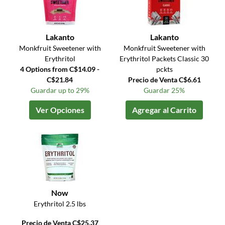
Lakanto
Lakanto
Monkfruit Sweetener with
Monkfruit Sweetener with
Erythritol
Erythritol Packets Classic 30
4 Options from C$14.09 -
pckts
C$21.84
Precio de Venta C$6.61
Guardar up to 29%
Guardar 25%
Ver Opciones
Agregar al Carrito
Now
Erythritol 2.5 lbs
Precio de Venta C$25.37