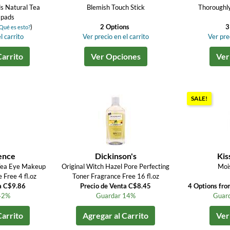
ds Natural Tea
Blemish Touch Stick
Thoroughl
 pads
)
2 Options
3
Qué es esto?
l carrito
Ver precio en el carrito
Ver prec
Carrito
Ver Opciones
Ver
SALE!
ence
Dickinson's
Kis
Tea Eye Makeup
Original Witch Hazel Pore Perfecting
Moi
Free 4 fl.oz
Toner Fragrance Free 16 fl.oz
a C$9.86
Precio de Venta C$8.45
4 Options fr
42%
Guardar 14%
Guard
Carrito
Agregar al Carrito
Ver