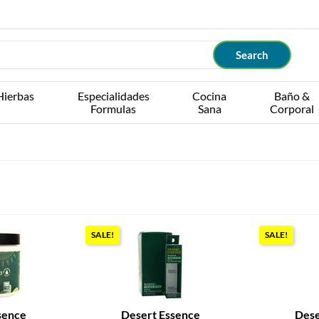
Hierbas
Especialidades
Cocina
Baño &
Formulas
Sana
Corporal
SALE!
SALE!
sence
Desert Essence
Dese