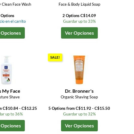
y Clean Face Wash
Face & Body Liquid Soap
 Options
2 Options C$14.09
io en el carrito
Guardar up to 33%
 Opciones
Ver Opciones
SALE!
s My Face
Dr. Bronner's
sture Shave
Organic Shaving Soap
om C$10.84 - C$12.25
5 Options from C$11.92 - C$15.50
ar up to 36%
Guardar up to 32%
 Opciones
Ver Opciones