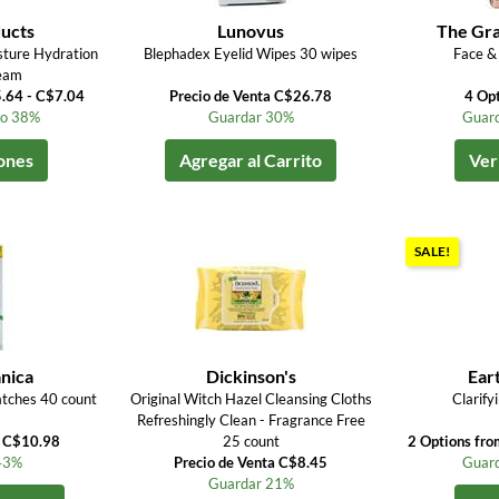
ucts
Lunovus
The Gr
ture Hydration
Blephadex Eyelid Wipes 30 wipes
Face &
eam
5.64 - C$7.04
Precio de Venta C$26.78
4 Op
to 38%
Guardar 30%
Guard
ones
Agregar al Carrito
Ver
SALE!
nica
Dickinson's
Ear
tches 40 count
Original Witch Hazel Cleansing Cloths
Clarify
Refreshingly Clean - Fragrance Free
a C$10.98
25 count
2 Options fr
43%
Precio de Venta C$8.45
Guard
Guardar 21%