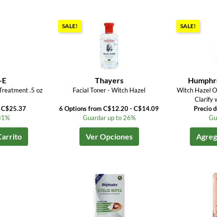
SALE!
SALE!
-E
Thayers
Humphre
 Treatment .5 oz
Facial Toner - Witch Hazel
Witch Hazel O
Clarify 
a C$25.37
6 Options from C$12.20 - C$14.09
Precio 
31%
Guardar up to 26%
Gu
Carrito
Ver Opciones
Agrega