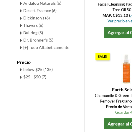
Andalou Naturals (6)
Facial Cleansing Pa
Tree Oil 50
Desert Essence (6)
MAP: C$13.10
(
¿
Dickinson's (6)
Ver precio en e
Thayers (6)
Agregar al 
Bulldog (5)
Dr. Bronner's (5)
[+] Todo Alfabéticamente
SALE!
Precio
below $25 (135)
$25 - $50 (7)
Earth Sci
Chamomile & Green 
Remover Fragrance 
Precio de Vent
Guardar 
Agregar al 