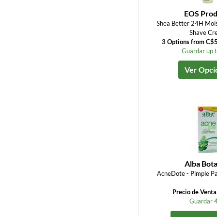
EOS Prod
Shea Better 24H Mois
Shave Cr
3 Options from C$
Guardar up 
Ver Opci
Alba Bota
AcneDote - Pimple Pa
Precio de Vent
Guardar 