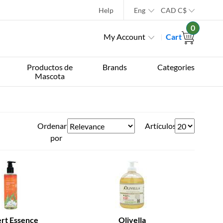
Help
Eng
CAD
C$
0
My Account
Cart
Productos de
Brands
Categories
Mascota
Ordenar
Artículos
por
rt Essence
Olivella