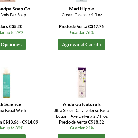
andpa Soap Co
Mad Hippie
 Body Bar Soap
Cream Cleanser 4 fl.oz
tions C$5.20
Precio de Venta C$17.75
ar up to 29%
Guardar 26%
 Opciones
Agregar al Carrito
th Science
Andalou Naturals
ing Facial Wash
Ultra Sheer Daily Defense Facial
Lotion - Age Defying 2.7 fl.oz
om C$13.66 - C$14.09
Precio de Venta C$18.32
ar up to 39%
Guardar 24%