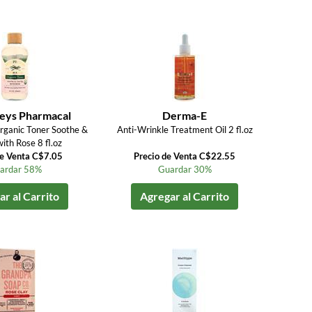
ys Pharmacal
Derma-E
rganic Toner Soothe &
Anti-Wrinkle Treatment Oil 2 fl.oz
with Rose 8 fl.oz
de Venta C$7.05
Precio de Venta C$22.55
ardar 58%
Guardar 30%
r al Carrito
Agregar al Carrito