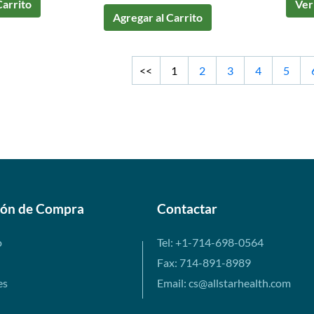
Carrito
Ver
Agregar al Carrito
<<
1
2
3
4
5
ión de Compra
Contactar
o
Tel: +1-714-698-0564
Fax: 714-891-8989
es
Email: cs@allstarhealth.com