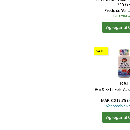
250 ta
Precio de Vent
Guardar 
Agregar al 
SALE!
KAL
B-6 & B-12 Folic Aci
MAP: C$17.75
(
¿
Ver precio en e
Agregar al 