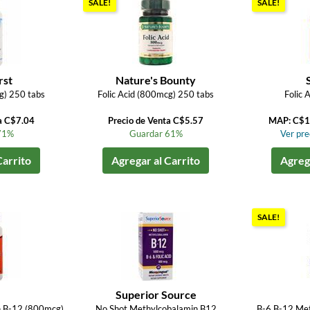
SALE!
SALE!
rst
Nature's Bounty
g) 250 tabs
Folic Acid (800mcg) 250 tabs
Folic 
a C$7.04
Precio de Venta C$5.57
MAP: C$1
71%
Guardar 61%
Ver prec
Carrito
Agregar al Carrito
Agrega
SALE!
Superior Source
in B-12 (800mcg)
No Shot Methylcobalamin B12
B-6 B-12 Met