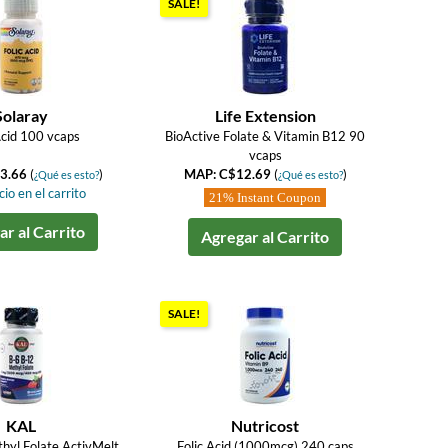
SALE!
Solaray
Life Extension
Acid 100 vcaps
BioActive Folate & Vitamin B12 90
vcaps
3.66
(
)
MAP: C$12.69
(
)
¿Qué es esto?
¿Qué es esto?
io en el carrito
21% Instant Coupon
r al Carrito
Agregar al Carrito
SALE!
KAL
Nutricost
hyl Folate ActivMelt
Folic Acid (1000mcg) 240 caps