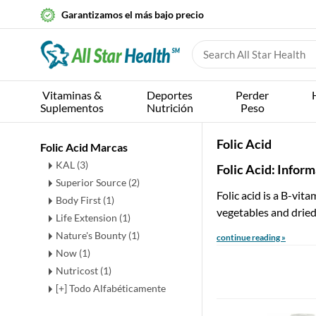
Garantizamos el más bajo precio
Vitaminas &
Deportes
Perder
Suplementos
Nutrición
Peso
Folic Acid
Folic Acid Marcas
KAL (3)
Folic Acid: Infor
Superior Source (2)
Folic acid is a B-vit
Body First (1)
vegetables and drie
Life Extension (1)
Nature's Bounty (1)
continue reading »
Now (1)
Nutricost (1)
[+] Todo Alfabéticamente