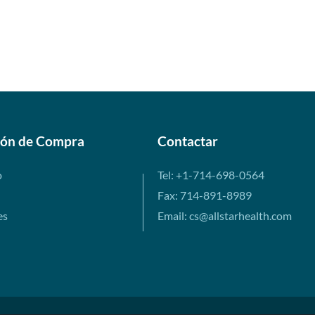
ión de Compra
Contactar
o
Tel: +1-714-698-0564
Fax: 714-891-8989
es
Email: cs@allstarhealth.com