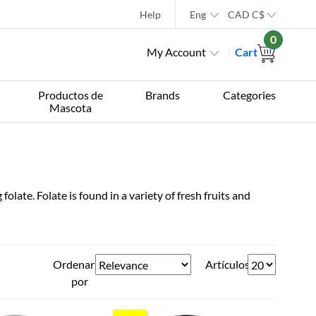
Help
Eng
CAD
C$
0
My Account
Cart
Productos de
Brands
Categories
Mascota
olate. Folate is found in a variety of fresh fruits and
Ordenar
Artículos
por