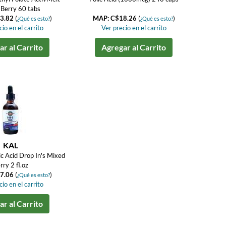
Berry 60 tabs
3.82
(
)
MAP: C$18.26
(
)
¿Qué es esto?
¿Qué es esto?
io en el carrito
Ver precio en el carrito
r al Carrito
Agregar al Carrito
KAL
ic Acid Drop In's Mixed
rry 2 fl.oz
7.06
(
)
¿Qué es esto?
io en el carrito
r al Carrito