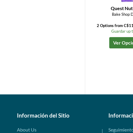
Quest Nutr
Bake Shop 
2 Options from C$1
Guardar up 
Ver Opci
Información del Sitio
Informac
About Us
Seguimient