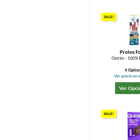
SALE!
Protos F
Ostrim - 100% B
4 Optio
Ver precio en e
Ver Opci
SALE!