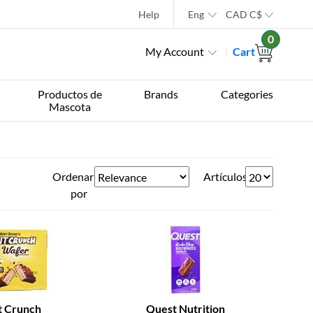
Help
Eng
CAD
C$
0
My Account
Cart
Productos de
Brands
Categories
Mascota
Ordenar
Artículos
por
t Crunch
Quest Nutrition