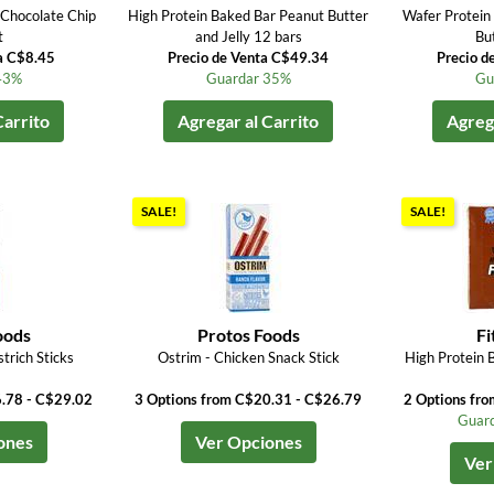
 Chocolate Chip
High Protein Baked Bar Peanut Butter
Wafer Protein
t
and Jelly 12 bars
Bu
a C$8.45
Precio de Venta C$49.34
Precio d
43%
Guardar 35%
Gu
Carrito
Agregar al Carrito
Agrega
SALE!
SALE!
oods
Protos Foods
Fi
trich Sticks
Ostrim - Chicken Snack Stick
High Protein 
6.78 - C$29.02
3 Options from C$20.31 - C$26.79
2 Options fr
Guard
ones
Ver Opciones
Ver