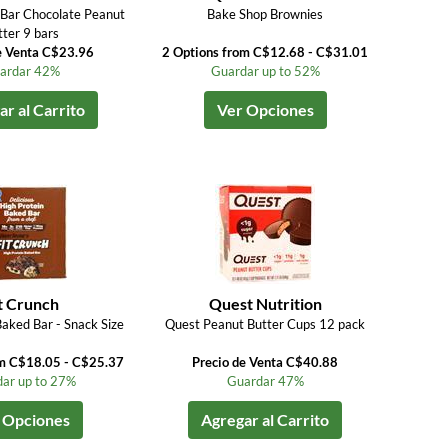
 Bar Chocolate Peanut
Bake Shop Brownies
tter 9 bars
e Venta C$23.96
2 Options from C$12.68 - C$31.01
ardar 42%
Guardar up to 52%
r al Carrito
Ver Opciones
t Crunch
Quest Nutrition
Baked Bar - Snack Size
Quest Peanut Butter Cups 12 pack
om C$18.05 - C$25.37
Precio de Venta C$40.88
ar up to 27%
Guardar 47%
 Opciones
Agregar al Carrito