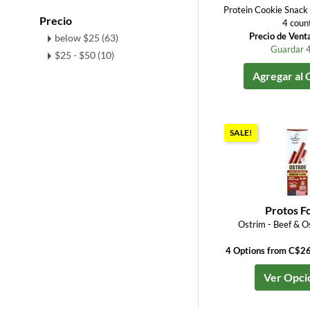
Protein Cookie Snack
Precio
4 coun
Precio de Vent
below $25 (63)
Guardar 
$25 - $50 (10)
Agregar al 
SALE!
Protos F
Ostrim - Beef & Os
4 Options from C$2
Ver Opci