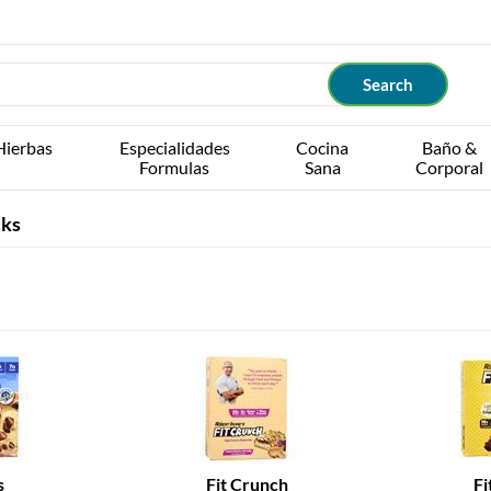
Hierbas
Especialidades
Cocina
Baño &
Formulas
Sana
Corporal
cks
s
Fit Crunch
Fi