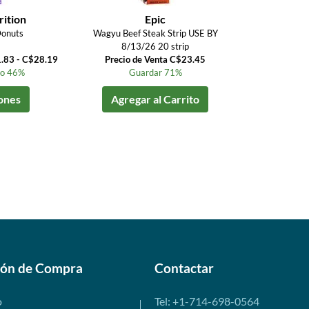
ition
Epic
Donuts
Wagyu Beef Steak Strip USE BY
8/13/26 20 strip
1.83 - C$28.19
Precio de Venta C$23.45
to 46%
Guardar 71%
ones
Agregar al Carrito
ión de Compra
Contactar
o
Tel: +1-714-698-0564