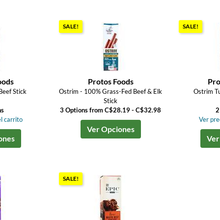
SALE!
SALE!
oods
Protos Foods
Pro
eef Stick
Ostrim - 100% Grass-Fed Beef & Elk
Ostrim Tu
Stick
ns
3 Options from C$28.19 - C$32.98
2
l carrito
Ver prec
Ver Opciones
ones
Ver
SALE!