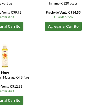
alve 1 oz
Inflame-X 120 vcaps
de Venta C$9.72
Precio de Venta C$34.53
ardar 37%
Guardar 39%
r al Carrito
Agregar al Carrito
Now
ng Massage Oil 8 fl.oz
e Venta C$12.68
ardar 44%
r al Carrito