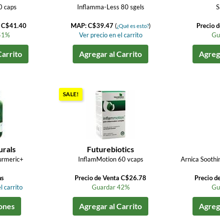
0 caps
Inflamma-Less 80 sgels
S
a C$41.40
MAP: C$39.47
(
)
Precio 
¿Qué es esto?
51%
Ver precio en el carrito
Gu
Carrito
Agregar al Carrito
Agrega
SALE!
urals
Futurebiotics
urmeric+
InflamMotion 60 vcaps
Arnica Soothi
ns
Precio de Venta C$26.78
Precio d
l carrito
Guardar 42%
Gu
ones
Agregar al Carrito
Agrega