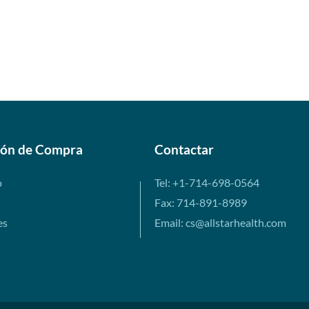
ión de Compra
Contactar
o
Tel: +1-714-698-0564
Fax: 714-891-8989
es
Email: cs@allstarhealth.com