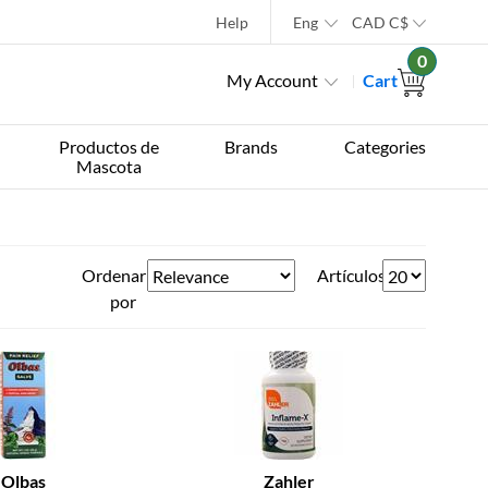
Help
Eng
CAD
C$
0
My Account
Cart
Productos de
Brands
Categories
Mascota
Ordenar
Artículos
por
Olbas
Zahler