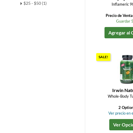
$25 - $50 (1)
Inflameric 9
Precio de Vent
Guardar 
Agregar al 
SALE!
Irwin Nat
Whole-Body T
2 Optio
Ver precio en e
Ver Opci