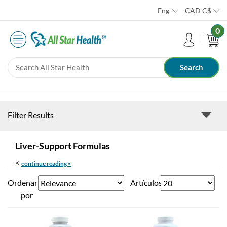
Eng
CAD
C$
0
Filter Results
Liver-Support Formulas
<
continue reading »
Ordenar
Artículos
por