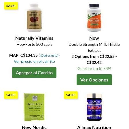
SALE!
Naturally Vitamins
Now
Hep-Forte 500 sgels
Double Strength Milk Thistle
Extract
MAP: C$134.35
(
)
¿Qué es esto?
2 Options from C$22.55 -
Ver precio en el carrito
C$32.42
Guardar up to 54%
Agregar al Carrito
Ver Opciones
SALE!
SALE!
New Nordic
Allmax Nutrition