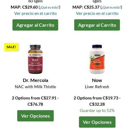
60 sgels
sgels
MAP: C$29.60
(
)
MAP: C$25.37
(
)
¿Qué es esto?
¿Qué es esto?
Ver precio en el carrito
Ver precio en el carrito
Agregar al Carrito
Agregar al Carrito
SALE!
Dr. Mercola
Now
NAC with Milk Thistle
Liver Refresh
2 Options from C$27.91 -
2 Options from C$19.73 -
C$76.78
C$32.28
Guardar up to 52%
Ver Opciones
Ver Opciones