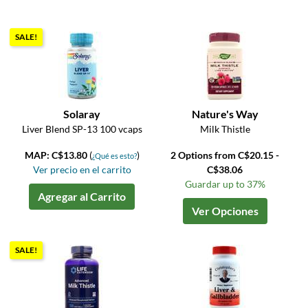
SALE!
Solaray
Nature's Way
Liver Blend SP-13 100 vcaps
Milk Thistle
MAP: C$13.80
(
)
2 Options from C$20.15 -
¿Qué es esto?
Ver precio en el carrito
C$38.06
Guardar up to 37%
Agregar al Carrito
Ver Opciones
SALE!