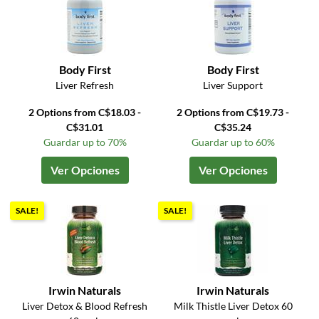
Body First
Body First
Liver Refresh
Liver Support
2 Options from C$18.03 -
2 Options from C$19.73 -
C$31.01
C$35.24
Guardar up to 70%
Guardar up to 60%
Ver Opciones
Ver Opciones
SALE!
SALE!
Irwin Naturals
Irwin Naturals
Liver Detox & Blood Refresh
Milk Thistle Liver Detox 60