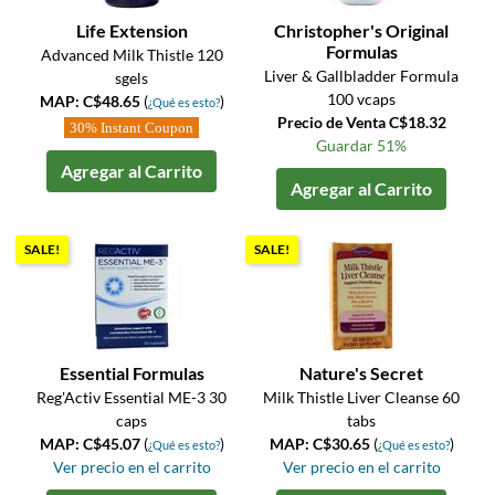
Life Extension
Christopher's Original
Formulas
Advanced Milk Thistle 120
Liver & Gallbladder Formula
sgels
100 vcaps
MAP: C$48.65
(
)
¿Qué es esto?
Precio de Venta C$18.32
30% Instant Coupon
Guardar 51%
Agregar al Carrito
Agregar al Carrito
SALE!
SALE!
Essential Formulas
Nature's Secret
Reg'Activ Essential ME-3 30
Milk Thistle Liver Cleanse 60
caps
tabs
MAP: C$45.07
(
)
MAP: C$30.65
(
)
¿Qué es esto?
¿Qué es esto?
Ver precio en el carrito
Ver precio en el carrito