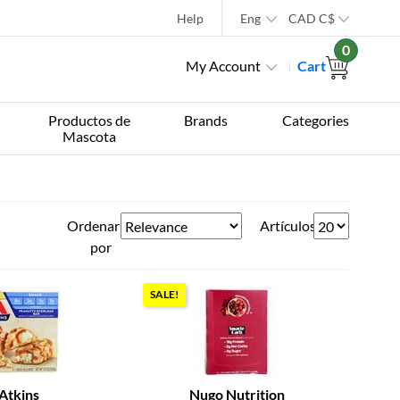
Help
Eng
CAD
C$
0
My Account
Cart
Productos de
Brands
Categories
Mascota
Ordenar
Artículos
por
SALE!
Atkins
Nugo Nutrition