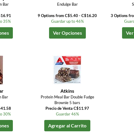
n Bar
Endulge Bar
S
$16.91
9 Options from C$5.40 - C$16.20
3 Options fr
to 35%
Guardar up to 46%
Guard
ones
Ver Opciones
Ver
ar
Atkins
n Bar
Protein Meal Bar Double Fudge
Brownie 5 bars
$41.58
Precio de Venta C$11.97
to 30%
Guardar 46%
ones
Agregar al Carrito