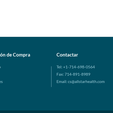
ión de Compra
Contactar
o
Tel: +1-714-698-0564
Fax: 714-891-8989
es
Email: cs@allstarhealth.com