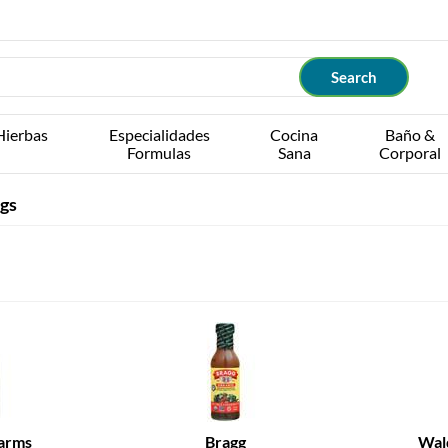
Hierbas
Especialidades
Cocina
Baño &
Formulas
Sana
Corporal
gs
arms
Bragg
Wal