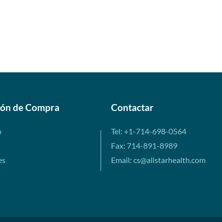
ión de Compra
Contactar
o
Tel: +1-714-698-0564
Fax: 714-891-8989
es
Email: cs@allstarhealth.com