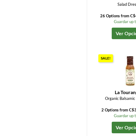
Salad Dres
26 Options from C$
Guardar up 
Ver Opci
SALE!
La Touran
Organic Balsamic 
2 Options from C$
Guardar up 
Ver Opci