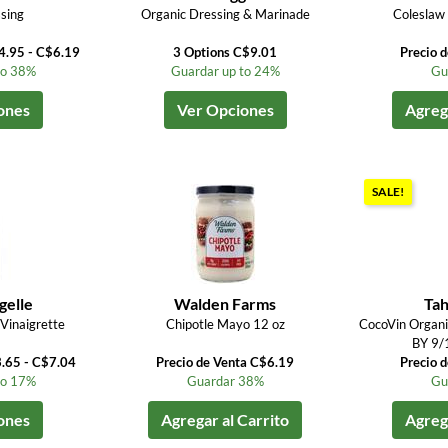
sing
Organic Dressing & Marinade
Coleslaw 
4.95 - C$6.19
3 Options C$9.01
Precio 
to 38%
Guardar up to 24%
Gu
ones
Ver Opciones
Agrega
SALE!
gelle
Walden Farms
Tah
Vinaigrette
Chipotle Mayo 12 oz
CocoVin Organi
BY 9/1
3.65 - C$7.04
Precio de Venta C$6.19
Precio 
to 17%
Guardar 38%
Gu
ones
Agregar al Carrito
Agrega