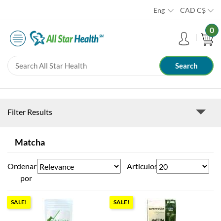
Eng
CAD
C$
0
Filter Results
Matcha
Ordenar
Artículos
por
SALE!
SALE!